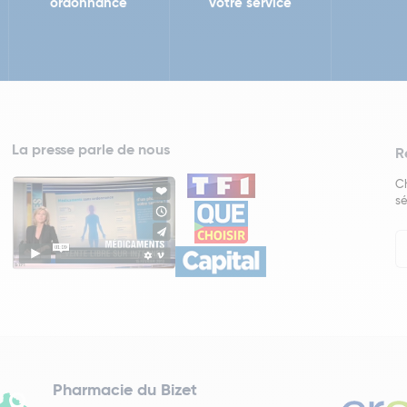
ordonnance
votre service
La presse parle de nous
R
Ch
sé
In
Ne
Pharmacie du Bizet