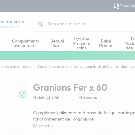
Marques
Search
ne française
e de la Santé
Hygiène
B
Compléments
Beauté
Bébé
e
Premiers
Méde
alimentaires
Soins
Maman
soins
Natu
ents alimentaires
Compléments alimentaires pour la vitalité et les défense
Granions Fer x 60
Gélule(s) x 60
Granions
Complément alimentaire à base de fer qui particip
fonctionnement de l’organisme.
En savoir +