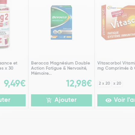
sance et
Berocca Magnésium Double
Vitascorbol Vitam
s x 30
Action Fatigue & Nervosité,
mg Comprimés à 
Mémoire...
9,49€
12,98€
2 x 20
x 20
uter
Ajouter
Voir l'a