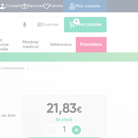
Mon compte
Conseils
Services
Favoris
0
Mon panier
Scanner
io
Matériel
cine
Vétérinaire
Promotions
médical
relle
s immunitaires
Granions Fer x 60
21,83
€
e au bon
En stock