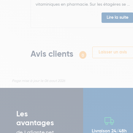
vitaminiques en pharmacie. Sur les étagères se ...
Lire la suite
Avis clients
Laisser un avis
0
Page mise à jour le 06 aout 2026
Les
avantages
Livraison 24/48h
de LaSante.net