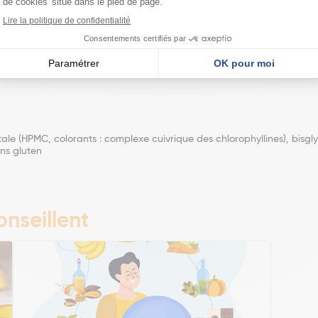
gétale :
tale (HPMC, colorants : complexe cuivrique des chlorophyllines), bisgly
ans gluten
nseillent