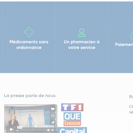
Médicaments sans
Un pharmacien à
Paiemen
ordonnance
votre service
La presse parle de nous
R
Ch
sé
In
Ne