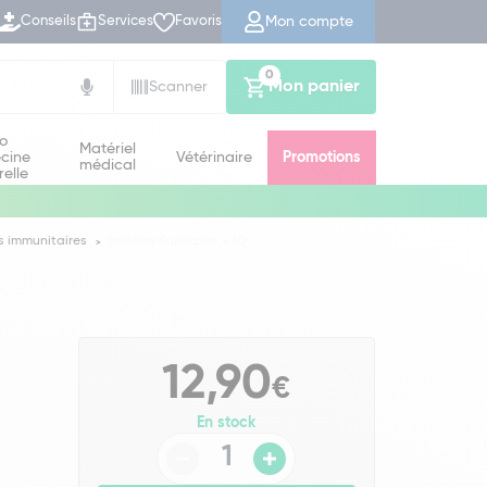
Mon compte
Conseils
Services
Favoris
0
Mon panier
Scanner
io
Matériel
cine
Vétérinaire
Promotions
médical
relle
s immunitaires
Ineldea Suplezinc x 60
12,90
€
En stock