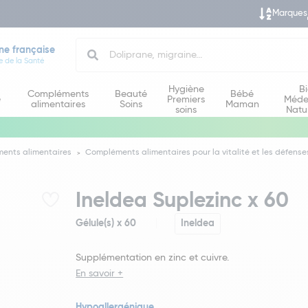
Marques
Search
ne française
e de la Santé
Hygiène
B
Compléments
Beauté
Bébé
e
Premiers
Méde
alimentaires
Soins
Maman
soins
Natu
ents alimentaires
Compléments alimentaires pour la vitalité et les défense
Ineldea Suplezinc x 60
Gélule(s) x 60
Ineldea
Supplémentation en zinc et cuivre.
En savoir +
Hypoallergénique