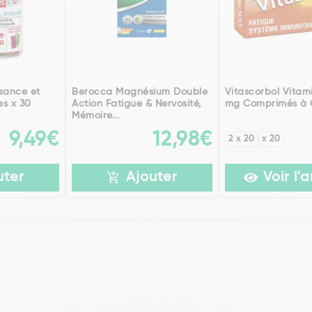
sance et
Berocca Magnésium Double
Vitascorbol Vitam
s x 30
Action Fatigue & Nervosité,
mg Comprimés à 
Mémoire...
9,49€
12,98€
2 x 20
x 20
uter
Ajouter
Voir l'a