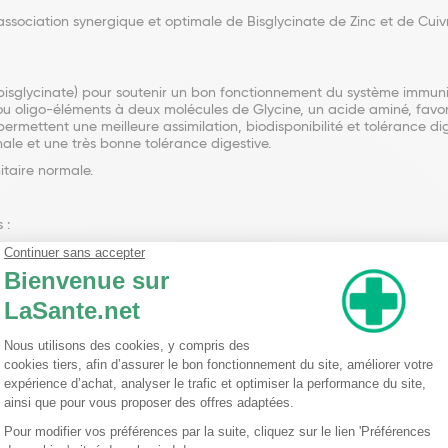
sociation synergique et optimale de Bisglycinate de Zinc et de Cui
 bisglycinate) pour soutenir un bon fonctionnement du système immuni
ou oligo-éléments à deux molécules de Glycine, un acide aminé, favor
s permettent une meilleure assimilation, biodisponibilité et tolérance 
male et une très bonne tolérance digestive.
itaire normale.
 :
 au moment des repas, avec un verre d’eau.