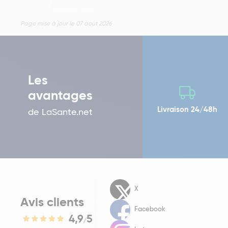
Page mise à jour le 07 aout 2026
Les
avantages
Livraison 24/48h
de LaSante.net
X
Avis clients
Facebook
4,9
5
/