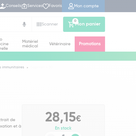
Mon compte
Conseils
Services
Favoris
0
Mon panier
Scanner
io
Matériel
cine
Vétérinaire
Promotions
médical
relle
s immunitaires
Saphren x 30
28,15
€
trait de
axation et à
En stock