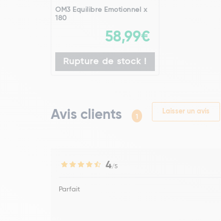
OM3 Equilibre Emotionnel x
180
58,99€
Rupture de stock !
Avis clients
Laisser un avis
1
4
/5
Parfait