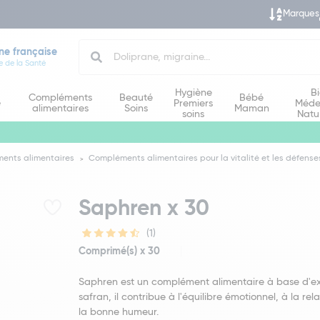
Marques
Search
ne française
e de la Santé
Hygiène
B
Compléments
Beauté
Bébé
e
Premiers
Méde
alimentaires
Soins
Maman
soins
Natu
ents alimentaires
Compléments alimentaires pour la vitalité et les défense
Saphren x 30
(1)
Comprimé(s) x 30
Saphren est un complément alimentaire à base d'ex
safran, il contribue à l'équilibre émotionnel, à la rel
la bonne humeur.