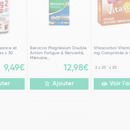
sance et
Berocca Magnésium Double
Vitascorbol Vitam
s x 30
Action Fatigue & Nervosité,
mg Comprimés à 
Mémoire...
9,49€
12,98€
2 x 20
x 20
uter
Ajouter
Voir l'a