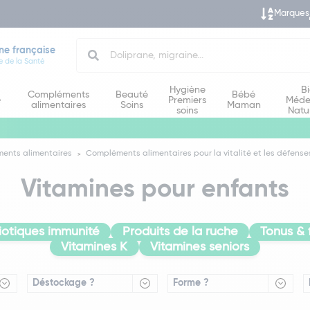
Marques
Search
ne française
e de la Santé
Hygiène
B
Compléments
Beauté
Bébé
e
Premiers
Méde
alimentaires
Soins
Maman
soins
Natu
ents alimentaires
Compléments alimentaires pour la vitalité et les défense
Vitamines pour enfants
iotiques immunité
Produits de la ruche
Tonus & 
Vitamines K
Vitamines seniors
Déstockage ?
Forme ?