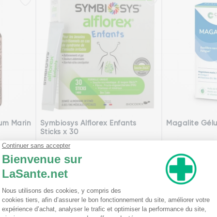
um Marin
Symbiosys Alflorex Enfants
Magalite Gélu
Sticks x 30
0,30€
14,85€
Ajouter
ge précédente
Page suiv
1
2
3
4
5