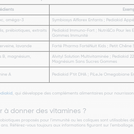
rédients
Exemp
rec, oméga-3
Symbiosys Alflorex Enfants ; Pediakid Appé
is, prébiotiques, extraits
Pediakid Immuno-Fort ; Nutri&Co Pour les 
Gommes Immunité
verveine, lavande
Forté Pharma FortéNuit Kids ; Petit Chêne
es B, magnésium,
Alvityl Solution Multivitaminée ; Pediakid 
Magnésium Sans Sucres Gommes
mine A
Pediakid P'tit DHA ; PiLeJe Omegabiane E
ediakid
, qui développe des compléments alimentaires pour nourrissons
 à donner des vitamines ?
biotiques proposés pour l'immunité ou les coliques sont utilisables d
 ans. Référez-vous toujours aux informations figurant sur l’emballage.