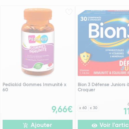
Pediakid Gommes Immunité x
Bion 3 Défense Juniors 
60
Croquer
9,66€
x 60
x 30
1
Ajouter
Voir l'artic