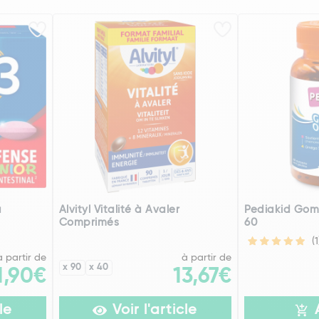
à
Alvityl Vitalité à Avaler
Pediakid Go
Comprimés
60
(1
à partir de
à partir de
x 90
x 40
1,90€
13,67€
le
Voir l'article