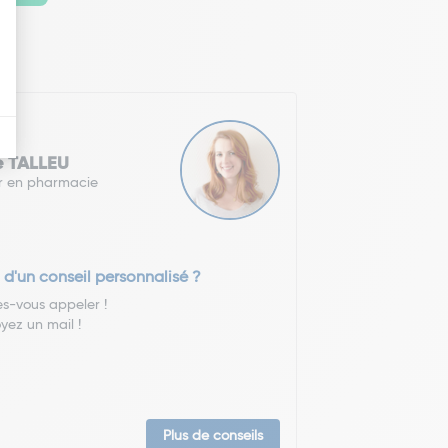
e TALLEU
r en pharmacie
 d'un conseil personnalisé ?
es-vous appeler !
yez un mail !
Plus de conseils