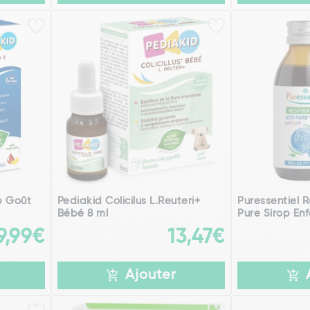
p Goût
Pediakid Colicilus L.Reuteri+
Puressentiel R
Bébé 8 ml
Pure Sirop Enf
9,99€
13,47€
Ajouter