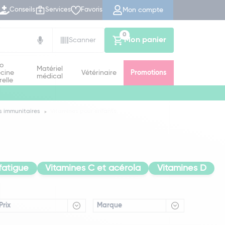
Mon compte
Conseils
Services
Favoris
0
Mon panier
Scanner
io
Matériel
cine
Vétérinaire
Promotions
médical
relle
s immunitaires
Vitamines pour enfants
fatigue
Vitamines C et acérola
Vitamines D
Prix
Marque