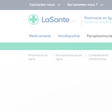
Contactez-nous
Qui sommes-nous ?
Pharmacie en lig
agréée par le Ministèr
Médicaments
Homéopathie
Parapharmaci
Pharmacie en
Parapharmacie en
Compléments
ligne
ligne
alimentaires