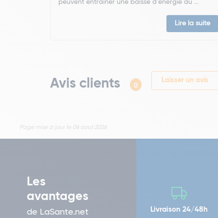
peuvent entraîner une baisse d’énergie au ...
Lire la suite
Avis clients
Laisser un avis
0
Page mise à jour le 06 aout 2026
Les
avantages
Livraison 24/48h
de LaSante.net