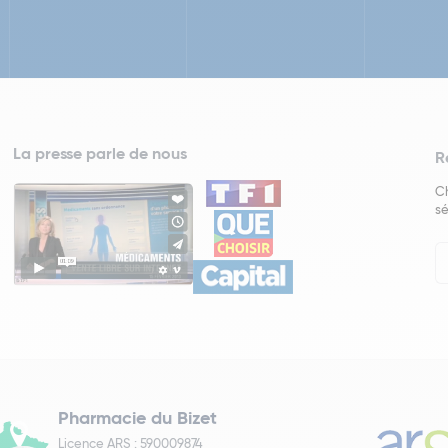
La presse parle de nous
R
Ch
sé
In
Ne
Pharmacie du Bizet
Licence ARS : 590009874