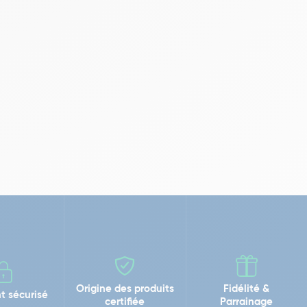
Origine des produits
Fidélité &
t sécurisé
certifiée
Parrainage