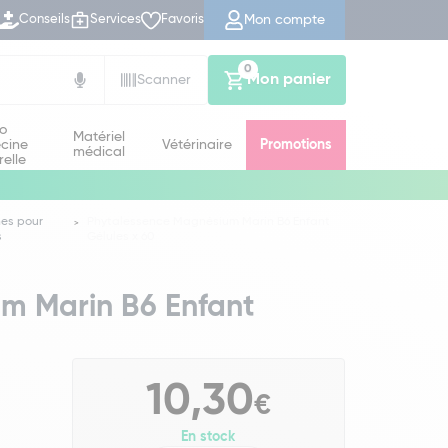
Mon compte
Conseils
Services
Favoris
0
Mon panier
Scanner
io
Matériel
cine
Vétérinaire
Promotions
médical
relle
nes pour
Phytalessence Magnésium Marin B6 Enfant
s
Gélules x 60
m Marin B6 Enfant
10,30
€
En stock