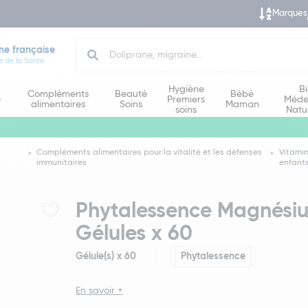
Marques
Search
ne française
e de la Santé
Hygiène
B
Compléments
Beauté
Bébé
e
Premiers
Méde
alimentaires
Soins
Maman
soins
Natu
Compléments alimentaires pour la vitalité et les défenses
Vitami
immunitaires
enfant
Phytalessence Magnésiu
Gélules x 60
Gélule(s) x 60
Phytalessence
En savoir +