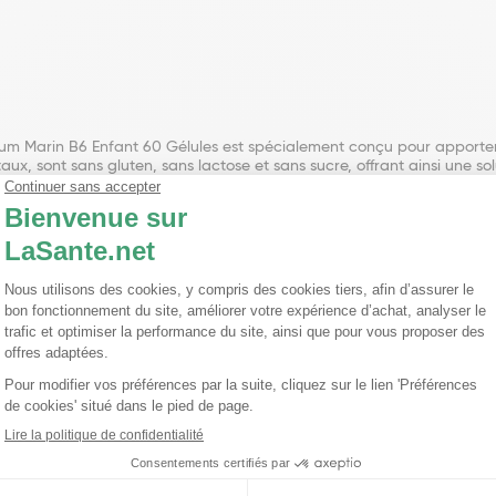
Marin B6 Enfant 60 Gélules est spécialement conçu pour apporter à
x, sont sans gluten, sans lactose et sans sucre, offrant ainsi une s
ium et de vitamine B6, ce complément alimentaire est également enr
idoxine. Chaque gélule apporte 125 mg de magnésium marin, couvrant 
vrant 66% des VNR pour deux gélules. De plus, chaque gélule contien
CE Magnésium Marin B6 Enfant 60 Gélules offre une option pratique po
ntation équilibrée. Ce produit peut être un allié précieux pour favoris
dextrine, Stéarate de magnésium, Gélule végétale (Hypromellose), C
s
% VNR*
66%