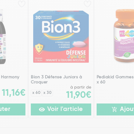
d Harmony
Bion 3 Défense Juniors à
Pediakid Gommes
Croquer
x 60
à partir de
11,16€
x 60
x 30
11,90€
uter
Voir l'article
Ajou