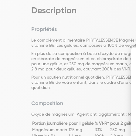
Description
Propriétés
Le complément alimentaire PHYTALESSENCE Magnésium 
vitamine B6. Les gélules, composées à 100% de végétau
En plus de sa composition à base d'oxyde de magnés
en stéarate de magnésium et en chlorhydrate de pyr
pour une gélule, et 250 mg de magnésium marin, cou
2,8 mg pour deux gélules, couvrant 200% des VNR.
Pour un soutien nutritionnel quotidien, PHYTALESSEN
vitamine B6 de votre enfant, dans le cadre d'une alime
quotidien.
Composition
Oxyde de magnésium, Agent anti agglomérant : Malto
Portion journalière
pour 1 gélule
% VNR*
pour 2 gélule
Magnésium marin
125 mg
33%
250 mg