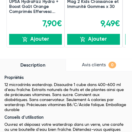
UPSA HydraFizz Hydra +
Mag 2 Kids Croissance et
Be
Boost Goût Orange
Immunité Gommes x 30
Dou
Comprimés Effervesc...
Ner
7,90€
9,49€
Ajouter
Ajouter
Avis clients
Description
0
Propriétés
12 microdrinks waterdrop.
Dissoudre 1 cube dans 400-600 ml
d'eau fraîche.
Extraits naturels de fruits et de plantes ainsi que
de précieuses vitamines.
Sans sucre. Convient aux
diabétiques.
Sans conservateur.
Seulement 4 calories par
waterdrop.
Précieuses vitamines B6/C/Acide folique. E
mballage
durable
Conseils d’utilisation
Ouvrez et déposez votre waterdrop dans un verre, une carafe
ou une bouteille d'eau bien fraîche. Détendez-vous quelques