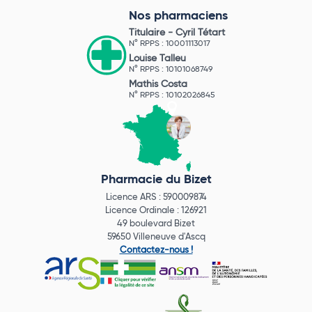
Nos pharmaciens
Titulaire -
Cyril Tétart
N° RPPS : 10001113017
Louise Talleu
N° RPPS : 10101068749
Mathis Costa
N° RPPS : 10102026845
Pharmacie du Bizet
Licence ARS : 590009874
Licence Ordinale : 126921
49 boulevard Bizet
59650 Villeneuve d'Ascq
Contactez-nous !