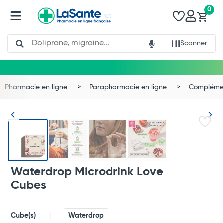
0
Search
Scanner
Pharmacie en ligne
Parapharmacie en ligne
Complémen
Waterdrop Microdrink Love
Cubes
Total
Cube(s)
Waterdrop
Commander