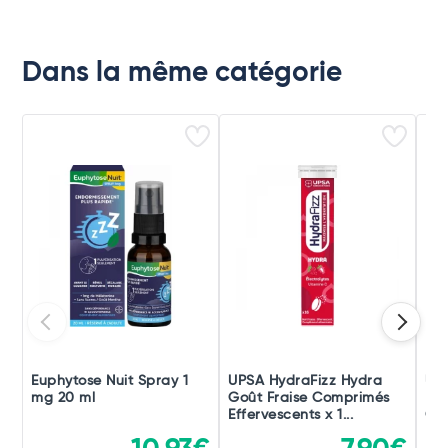
Dans la même catégorie
Euphytose Nuit Spray 1
UPSA HydraFizz Hydra
UPS
mg 20 ml
Goût Fraise Comprimés
Bo
Effervescents x 1...
Com