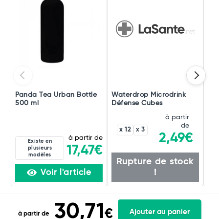
Panda Tea Urban Bottle
Waterdrop Microdrink
Wat
500 ml
Défense Cubes
Enf
à partir
de
x 12
x 3
2,49€
à partir de
Existe en
17,47€
plusieurs
modèles
Rupture de stock
R
!
Voir l'article
30,71
€
Ajouter au panier
à partir de