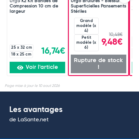
Urgo K2 Kit Bandes de
Urgo Brûlures - Blessures
Urg
Compression 10 cm de
Superficielles Pansements
Sup
largeur
Stériles
Wat
Grand
à partir
modèle (x
de
4)
10,48€
Petit
9,48€
modèle (x
mo
6)
25 x 32 cm
16,74€
Pe
18 x 25 cm
Rupture de stock
!
Voir l'article
Page mise à jour le 10 aout 2026
Les avantages
de LaSante.net