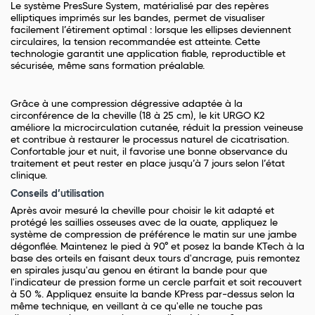
Le système PresSure System, matérialisé par des repères
elliptiques imprimés sur les bandes, permet de visualiser
facilement l’étirement optimal : lorsque les ellipses deviennent
circulaires, la tension recommandée est atteinte. Cette
technologie garantit une application fiable, reproductible et
sécurisée, même sans formation préalable.
Grâce à une compression dégressive adaptée à la
circonférence de la cheville (18 à 25 cm), le kit URGO K2
améliore la microcirculation cutanée, réduit la pression veineuse
et contribue à restaurer le processus naturel de cicatrisation.
Confortable jour et nuit, il favorise une bonne observance du
traitement et peut rester en place jusqu’à 7 jours selon l’état
clinique.
Conseils d’utilisation
Après avoir mesuré la cheville pour choisir le kit adapté et
protégé les saillies osseuses avec de la ouate, appliquez le
système de compression de préférence le matin sur une jambe
dégonflée. Maintenez le pied à 90° et posez la bande KTech à la
base des orteils en faisant deux tours d'ancrage, puis remontez
en spirales jusqu'au genou en étirant la bande pour que
l'indicateur de pression forme un cercle parfait et soit recouvert
à 50 %. Appliquez ensuite la bande KPress par-dessus selon la
même technique, en veillant à ce qu'elle ne touche pas