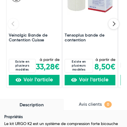
Veinalgic Bande de
Tensoplus bande de
Ma
Contention Cuisse
contention
De 
à partir de
à partir de
Existe en
Existe en
Bl
33,28€
8,50€
plusieurs
plusieurs
modèles
modèles
Voir l'article
Voir l'article
Avis clients
Description
0
Propriétés
Le kit URGO K2 est un système de compression forte bicouche