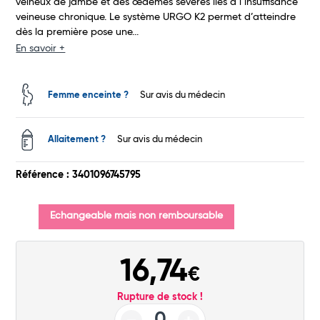
veineux de jambe et des œdèmes sévères liés à l’insuffisance
veineuse chronique. Le système URGO K2 permet d’atteindre
dès la première pose une...
En savoir +
Total
Commander
Femme enceinte ?
Sur avis du médecin
Allaitement ?
Sur avis du médecin
Référence : 3401096745795
Echangeable mais non remboursable
16,74
€
Rupture de stock !