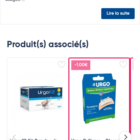
Lire la suite
Produit(s) associé(s)
-1.00€
-