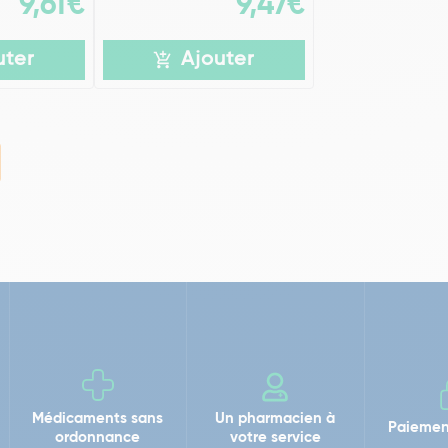
9,61€
9,47€
uter
Ajouter
Médicaments sans
Un pharmacien à
Paiemen
ordonnance
votre service