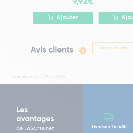
9,92€
Ajouter
Ajo
Avis clients
Laisser un avis
0
Page mise à jour le 07 aout 2026
Les
avantages
Livraison 24/48h
de LaSante.net