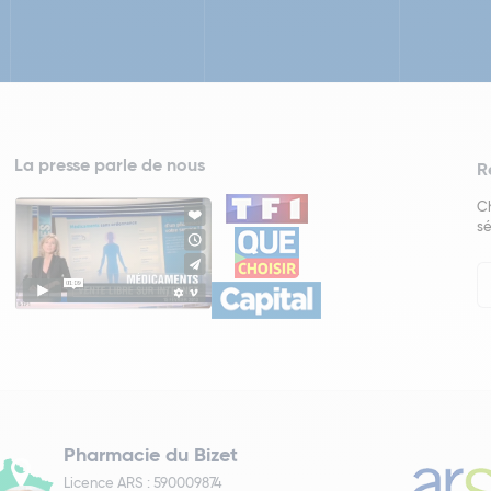
La presse parle de nous
R
Ch
sé
In
Ne
Pharmacie du Bizet
Licence ARS : 590009874