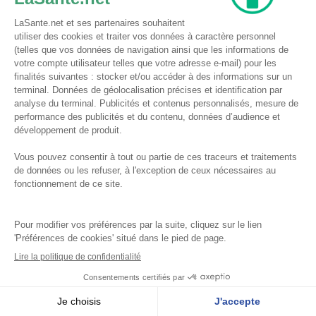
4,9
5
/
Basé sur 62 avis.
Voir tous les avis
X
Facebook
Instagram
Youtube
LinkedIn
La presse parle de nous
Restez informé !
Chaque mois dans notre newsletter, toutes les offres, nouveautés et
sélections.
Input
Newsletter