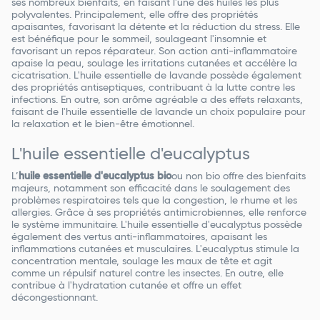
ses nombreux bienfaits, en faisant l'une des huiles les plus
polyvalentes. Principalement, elle offre des propriétés
apaisantes, favorisant la détente et la réduction du stress. Elle
est bénéfique pour le sommeil, soulageant l'insomnie et
favorisant un repos réparateur. Son action anti-inflammatoire
apaise la peau, soulage les irritations cutanées et accélère la
cicatrisation. L'huile essentielle de lavande possède également
des propriétés antiseptiques, contribuant à la lutte contre les
infections. En outre, son arôme agréable a des effets relaxants,
faisant de l'huile essentielle de lavande un choix populaire pour
la relaxation et le bien-être émotionnel.
L'huile essentielle d'eucalyptus
L’
huile essentielle d'eucalyptus bio
ou non bio offre des bienfaits
majeurs, notamment son efficacité dans le soulagement des
problèmes respiratoires tels que la congestion, le rhume et les
allergies. Grâce à ses propriétés antimicrobiennes, elle renforce
le système immunitaire. L'huile essentielle d'eucalyptus possède
également des vertus anti-inflammatoires, apaisant les
inflammations cutanées et musculaires. L'eucalyptus stimule la
concentration mentale, soulage les maux de tête et agit
comme un répulsif naturel contre les insectes. En outre, elle
contribue à l'hydratation cutanée et offre un effet
décongestionnant.