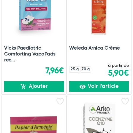
Vicks Paediatric
Weleda Arnica Crème
Comforting VapoPads
rec...
à partir de
7,96€
25 g
70 g
5,90€
Ajouter
Voir l'article
Total
Commander