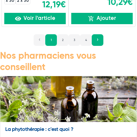
10,29€
x 30
2 x 30
12,19€
Voir l'article
Ajouter
1
2
3
4
Nos pharmaciens vous
conseillent
La phytothérapie : c'est quoi ?