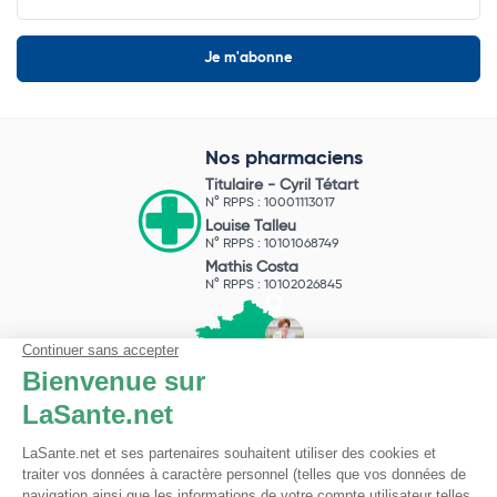
Nos pharmaciens
Titulaire -
Cyril Tétart
N° RPPS : 10001113017
Louise Talleu
N° RPPS : 10101068749
Mathis Costa
N° RPPS : 10102026845
Pharmacie du Bizet
Licence ARS : 590009874
Licence Ordinale : 126921
49 boulevard Bizet