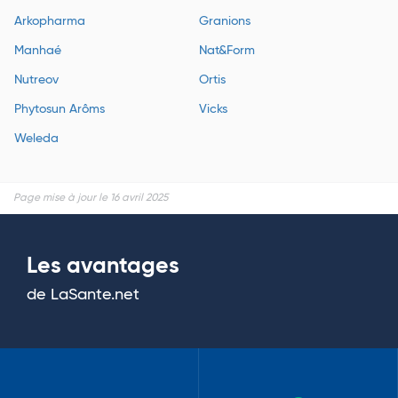
Arkopharma
Granions
Manhaé
Nat&Form
Nutreov
Ortis
Phytosun Arôms
Vicks
Weleda
Page mise à jour le 16 avril 2025
Les avantages
de LaSante.net