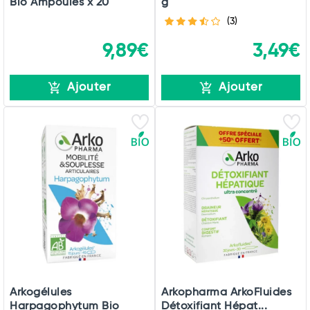
Bio Ampoules x 20
g
(3)
9,89€
3,49€
Ajouter
Ajouter
Arkogélules
Arkopharma ArkoFluides
Harpagophytum Bio
Détoxifiant Hépat...