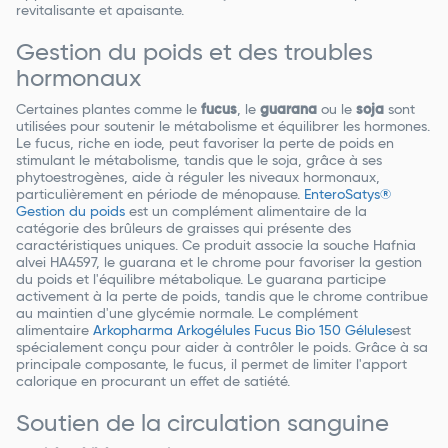
revitalisante et apaisante.
Gestion du poids et des troubles
hormonaux
Certaines plantes comme le
fucus
, le
guarana
ou le
soja
sont
utilisées pour soutenir le métabolisme et équilibrer les hormones.
Le fucus, riche en iode, peut favoriser la perte de poids en
stimulant le métabolisme, tandis que le soja, grâce à ses
phytoestrogènes, aide à réguler les niveaux hormonaux,
particulièrement en période de ménopause.
EnteroSatys®
Gestion du poids
est un complément alimentaire de la
catégorie des brûleurs de graisses qui présente des
caractéristiques uniques. Ce produit associe la souche Hafnia
alvei HA4597, le guarana et le chrome pour favoriser la gestion
du poids et l'équilibre métabolique. Le guarana participe
activement à la perte de poids, tandis que le chrome contribue
au maintien d'une glycémie normale. Le complément
alimentaire
Arkopharma Arkogélules Fucus Bio 150 Gélules
est
spécialement conçu pour aider à contrôler le poids. Grâce à sa
principale composante, le fucus, il permet de limiter l'apport
calorique en procurant un effet de satiété.
Soutien de la circulation sanguine