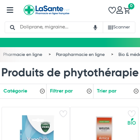
0
Search
Scanner
Pharmacie en ligne
Parapharmacie en ligne
Bio & méd
Produits de phytothérapie
Catégorie
Filtrer par
Trier par