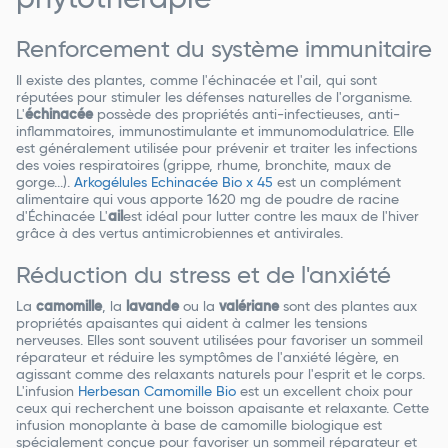
phytothérapie
Renforcement du système immunitaire
Il existe des plantes, comme l'échinacée et l'ail, qui sont
réputées pour stimuler les défenses naturelles de l'organisme.
L'
échinacée
possède des propriétés anti-infectieuses, anti-
inflammatoires, immunostimulante et immunomodulatrice. Elle
est généralement utilisée pour prévenir et traiter les infections
des voies respiratoires (grippe, rhume, bronchite, maux de
gorge...).
Arkogélules Echinacée Bio x 45
est un complément
alimentaire qui vous apporte 1620 mg de poudre de racine
d'Échinacée L'
ail
est idéal pour lutter contre les maux de l'hiver
grâce à des vertus antimicrobiennes et antivirales.
Réduction du stress et de l'anxiété
La
camomille
, la
lavande
ou la
valériane
sont des plantes aux
propriétés apaisantes qui aident à calmer les tensions
nerveuses. Elles sont souvent utilisées pour favoriser un sommeil
réparateur et réduire les symptômes de l'anxiété légère, en
agissant comme des relaxants naturels pour l'esprit et le corps.
L'infusion
Herbesan Camomille Bio
est un excellent choix pour
ceux qui recherchent une boisson apaisante et relaxante. Cette
infusion monoplante à base de camomille biologique est
spécialement conçue pour favoriser un sommeil réparateur et