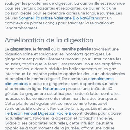
soulager les problèmes de digestion. La camomille est reconnue
pour ses vertus apaisantes et relaxantes, ce qui en fait une
boisson idéale pour se détendre après une longue journée. Les
gélules
Sommeil Passiflore Valériane Bio Nat&Form
sont un
complexe de plantes conçu pour favoriser la relaxation et
l'endormissement.
Amélioration de la digestion
Le
gingembre
, le
fenouil
ou la
menthe poivrée
favorisent une
digestion saine et soulagent les inconforts gastriques. Le
gingembre est particulièrement reconnu pour lutter contre les
nausées, tandis que le fenouil est reconnu pour ses propriétés
carminatives, aidant à réduire les ballonnements et les gaz
intestinaux. La menthe poivrée apaise les douleurs abdominales
et améliore le confort digestif. De nombreux
compléments
alimentaires
à base de gingembre sont disponibles sur notre
pharmacie en ligne.
Naturactive
propose une boîte de 30
gélules. Le gingembre est utilisé pour aider à lutter contre les
nausées et les vomissements notamment lors des transports.
Cette plante est également connue comme tonique et
stimulante. Elle aide à lutter contre la fatigue. Les infusions
Herbesan Fenouil Digestion Facile Bio
sont idéales pour apaiser
naturellement, favoriser la digestion et rafraîchir l'haleine.
Grâce à ses propriétés naturelles, cette infusion peut être
appréciée à tout moment de la journée, offrant une pause