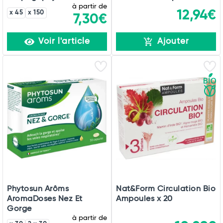
à partir de
12,94€
x 45
x 150
7,30€
Voir l'article
Ajouter
Phytosun Arôms
Nat&Form Circulation Bio
AromaDoses Nez Et
Ampoules x 20
Gorge
à partir de