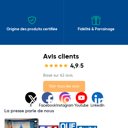
Origine des produits certifiée
Fidélité & Parrainage
Avis clients
4,9
5
/
Basé sur 62 avis.
Voir tous les avis
X
Facebook
Instagram
Youtube
LinkedIn
La presse parle de nous