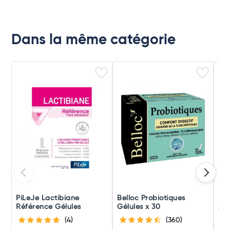
Dans la même catégorie
PiLeJe Lactibiane
Belloc Probiotiques
Pro
Référence Gélules
Gélules x 30
x 3
(4)
(360)