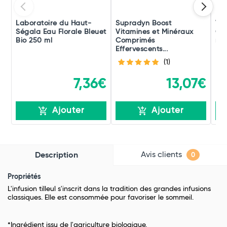
Laboratoire du Haut-
Supradyn Boost
Vic
Ségala Eau Florale Bleuet
Vitamines et Minéraux
Co
Bio 250 ml
Comprimés
rec
Effervescents...
(1)
7,36€
13,07€
Ajouter
Ajouter
Avis clients
Description
0
Propriétés
L'infusion tilleul s'inscrit dans la tradition des grandes infusions
classiques. Elle est consommée pour favoriser le sommeil.
*Ingrédient issu de l'agriculture biologique.