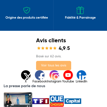
Origine des produits certifiée
Fidélité & Parrainage
Avis clients
4,9
5
/
Basé sur 62 avis.
Voir tous les avis
X
Facebook
Instagram
Youtube
LinkedIn
La presse parle de nous