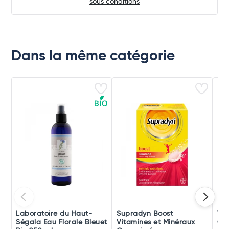
sous conditions
Dans la même catégorie
Laboratoire du Haut-
Supradyn Boost
Vic
Ségala Eau Florale Bleuet
Vitamines et Minéraux
Co