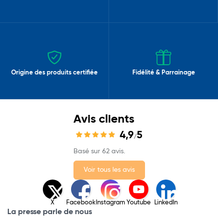
Origine des produits certifiée
Fidélité & Parrainage
Avis clients
4,9
5
/
Basé sur 62 avis.
Voir tous les avis
X
Facebook
Instagram
Youtube
LinkedIn
La presse parle de nous