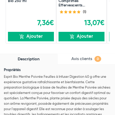
Bio 250 ml
Comprimés
rec
Effervescents...
(1)
7,36€
13,07€
Ajouter
Ajouter
Avis clients
Description
0
Propriétés
Esprit Bio Menthe Poivrée Feuilles à Infuser Digestion 40 g offre une
expérience gustative rafraîchissante et bienfaisante. Cette
préparation biologique à base de feuilles de Menthe Poivrée séchées
est spécialement conçue pour favoriser un confort digestif optimal au
quotidien. La Menthe Poivrée, plante prisée depuis des siècles pour
son arôme revigorant, possède également de précieuses propriétés
pour l'appareil digestif. Elle est reconnue pour aider à soulager les
troubles digestifs, les ballonnements et les inconforts gastriques.