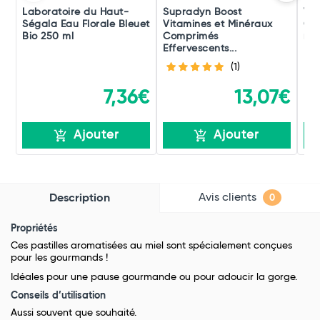
Laboratoire du Haut-
Supradyn Boost
Vic
Ségala Eau Florale Bleuet
Vitamines et Minéraux
Co
Bio 250 ml
Comprimés
rec
Effervescents...
(1)
7,36€
13,07€
Ajouter
Ajouter
Avis clients
Description
0
Propriétés
Ces pastilles aromatisées au miel sont spécialement conçues
pour les gourmands !
Idéales pour une pause gourmande ou pour adoucir la gorge.
Conseils d’utilisation
Aussi souvent que souhaité.