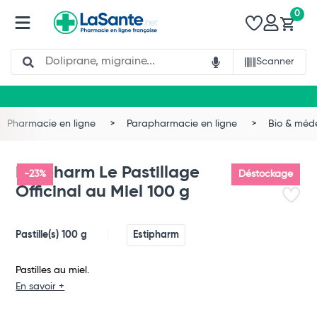
0
Search
Scanner
Pharmacie en ligne
Parapharmacie en ligne
Bio & méd
Estipharm Le Pastillage
-23%
Déstockage
Officinal au Miel 100 g
Pastille(s) 100 g
Estipharm
Pastilles au miel.
En savoir +
Total