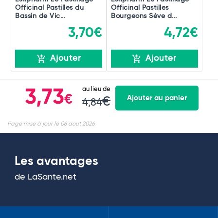
Officinal Pastilles du
Officinal Pastilles
Bassin de Vic...
Bourgeons Sève d...
3,70€
4,72€
Ajouter
Ajouter
au lieu de
3,73
€
Ajouter au panier
€
4,84
Page mise à jour le 06 aout 2026
Les avantages
de LaSante.net