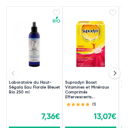
Laboratoire du Haut-
Supradyn Boost
Vic
Ségala Eau Florale Bleuet
Vitamines et Minéraux
Co
Bio 250 ml
Comprimés
rec
Effervescents...
(1)
7,36€
13,07€