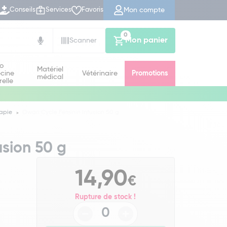
Mon compte
Conseils
Services
Favoris
0
Mon panier
Scanner
io
Matériel
cine
Vétérinaire
Promotions
médical
relle
apie
Owari Cycle Féminin Infusion 50 g
usion 50 g
14,90
€
Rupture de stock !