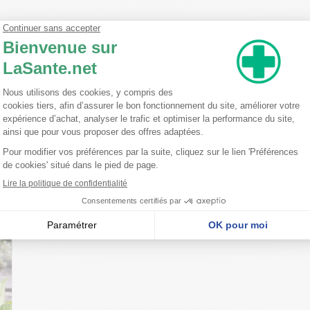
isier herbe de la saint-jean herbe d-achille melissa officinalis.
t en moyenne
nseillent