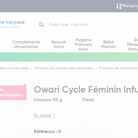
Marques
Search
ne française
e de la Santé
Hygiène
B
Compléments
Beauté
Bébé
e
Premiers
Méde
alimentaires
Soins
Maman
soins
Natu
decine naturelle
Produits de médecines naturelles
Produits de phytothér
Owari Cycle Féminin Inf
de
cialisation
Infusions 50 g
Owari
En savoir +
Référence : 0