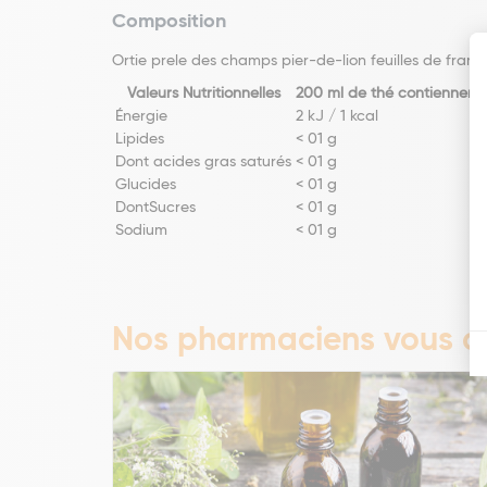
Composition
Ortie prele des champs pier-de-lion feuilles de frambo
Valeurs Nutritionnelles
200 ml de thé contiennen
Énergie
2 kJ / 1 kcal
Lipides
< 01 g
Dont acides gras saturés
< 01 g
Glucides
< 01 g
DontSucres
< 01 g
Sodium
< 01 g
Nos pharmaciens vous co