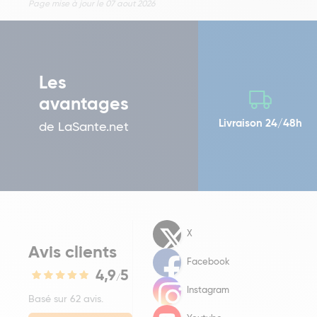
Page mise à jour le 07 aout 2026
Les
avantages
Livraison 24/48h
de LaSante.net
X
Avis clients
Facebook
4,9
5
/
Instagram
Basé sur 62 avis.