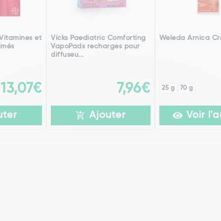
Vitamines et
Vicks Paediatric Comforting
Weleda Arnica C
imés
VapoPads recharges pour
diffuseu...
13,07€
7,96€
25 g
70 g
uter
Ajouter
Voir l'a