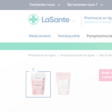
Contactez-nous
Qui sommes-nous ?
Pharmacie en lig
agréée par le Ministèr
Médicaments
Homéopathie
Parapharmaci
Pharmacie en ligne
Parapharmacie en ligne
Bio & mé
Arrêt 
commer