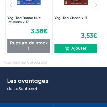
Yogi Tea Bonne Nuit
Yogi Tea Choco x 17
Infusions x 17
3,58€
3,53€
Rupture de stock
!
Ajouter
Page mise à jour le 08 aout 2026
Les avantages
de LaSante.net