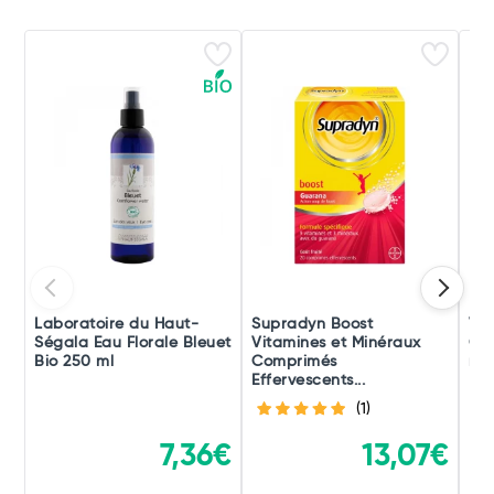
Laboratoire du Haut-
Supradyn Boost
Vic
Ségala Eau Florale Bleuet
Vitamines et Minéraux
Co
Bio 250 ml
Comprimés
rec
Effervescents...
(1)
7,36€
13,07€