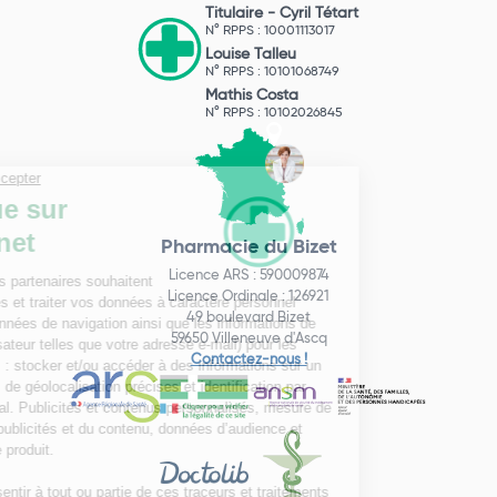
Titulaire -
Cyril Tétart
N° RPPS : 10001113017
Louise Talleu
N° RPPS : 10101068749
Mathis Costa
N° RPPS : 10102026845
Pharmacie du Bizet
Licence ARS : 590009874
Licence Ordinale : 126921
49 boulevard Bizet
59650 Villeneuve d'Ascq
Contactez-nous !