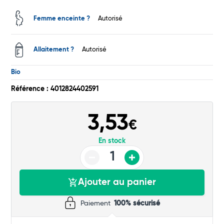
Commander
Femme enceinte ?
Autorisé
Allaitement ?
Autorisé
Bio
Référence : 4012824402591
3,53
€
En stock
Ajouter au panier
Paiement
100% sécurisé