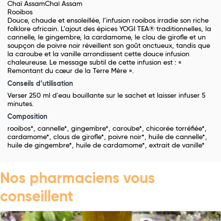
Chaï AssamChaï Assam
Rooibos
Douce, chaude et ensoleillée, l’infusion rooibos irradie son riche
folklore africain. L’ajout des épices YOGI TEA® traditionnelles, la
cannelle, le gingembre, la cardamome, le clou de girofle et un
soupçon de poivre noir réveillent son goût onctueux, tandis que
la caroube et la vanille arrondissent cette douce infusion
chaleureuse. Le message subtil de cette infusion est : «
Remontant du cœur de la Terre Mère ».
Conseils d’utilisation
Verser 250 ml d'eau bouillante sur le sachet et laisser infuser 5
minutes.
Composition
rooibos*, cannelle*, gingembre*, caroube*, chicorée torréfiée*,
cardamome*, clous de girofle*, poivre noir*, huile de cannelle*,
huile de gingembre*, huile de cardamome*, extrait de vanille*
Nos pharmaciens vous
conseillent