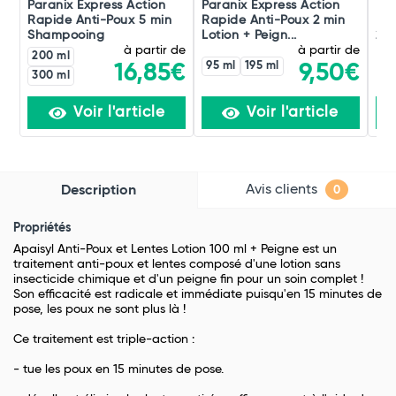
Paranix Express Action
Paranix Express Action
Duo
Rapide Anti-Poux 5 min
Rapide Anti-Poux 2 min
Rad
Shampooing
Lotion + Peign...
20
à partir de
à partir de
200 ml
95 ml
195 ml
16,85€
9,50€
300 ml
Voir l'article
Voir l'article
Avis clients
Description
0
Propriétés
Apaisyl Anti-Poux et Lentes Lotion 100 ml + Peigne
est un
traitement anti-poux et lentes composé d'une lotion sans
insecticide chimique et d'un peigne fin pour un soin complet !
Son efficacité est radicale et immédiate puisqu'en 15 minutes de
pose, les poux ne sont plus là !
Ce traitement est triple-action :
- tue les poux en 15 minutes de pose.