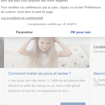
ge précédente
Page suiv
1
2
3
4
5
nseillent
Louis
Docteu
Comment traiter les poux et lentes ?
Besoin
Fait
« Les poux sont de retour », l’affiche est placardée
Envo
devant la salle de classe ou un mot a été glissé
dans le carnet de correspondance de v ...