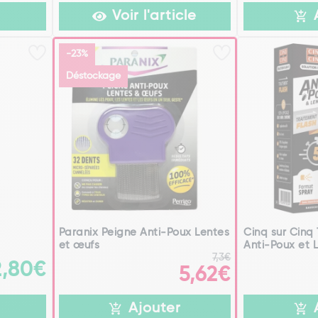
Voir l'article
-23%
Déstockage
Paranix Peigne Anti-Poux Lentes
Cinq sur Cinq
et œufs
Anti-Poux et L
7,3€
2,80€
5,62€
Ajouter