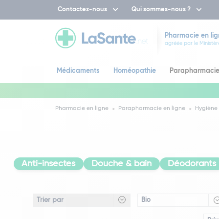
Contactez-nous
Qui sommes-nous ?
Pharmacie en lig
agréée par le Ministèr
Médicaments
Homéopathie
Parapharmaci
Pharmacie en ligne
Parapharmacie en ligne
Hygiène 
Anti-insectes
Douche & bain
Déodorants
Bio