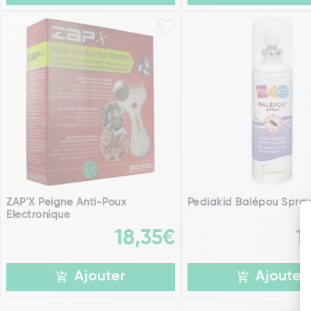
ZAP'X Peigne Anti-Poux
Pediakid Balépou Spray
Electronique
18,35€
1
Ajouter
Ajouter