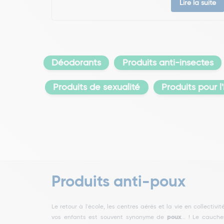
Lire la suite
Déodorants
Produits anti-insectes
Produits de sexualité
Produits pour 
Produits anti-poux
Le retour à l'école, les centres aérés et la vie en collectivit
vos enfants est souvent synonyme de
poux
... ! Le cauch
principe : les traitements anti poux, les lotions, sh