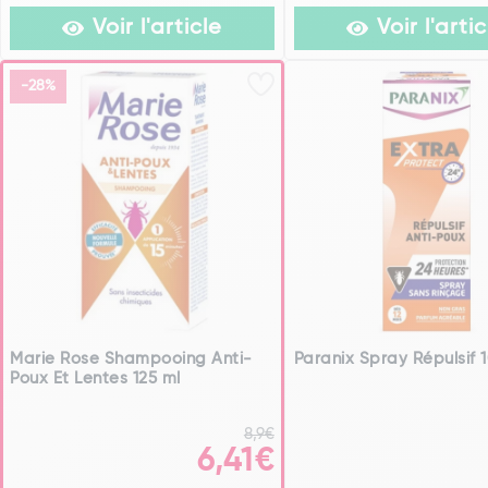
Voir l'article
Voir l'artic
-28%
Marie Rose Shampooing Anti-
Paranix Spray Répulsif 
Poux Et Lentes 125 ml
8,9€
6,41€