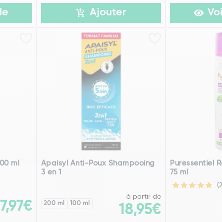
le
Ajouter
Voi
100 ml
Apaisyl Anti-Poux Shampooing
Puressentiel 
3 en 1
75 ml
(
à partir de
7,97€
200 ml
100 ml
18,95€