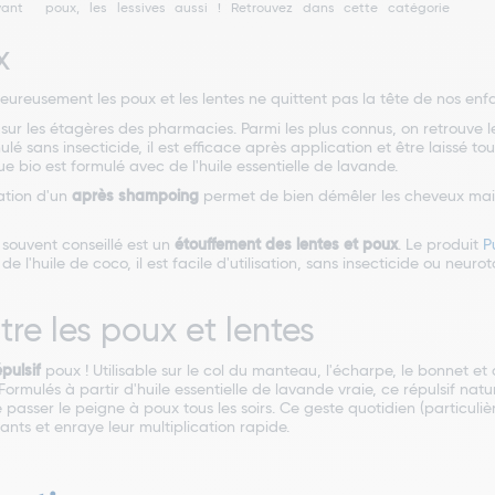
vant
poux, les lessives aussi ! Retrouvez dans cette catégorie
x
lheureusement les poux et les lentes ne quittent pas la tête de nos enfan
sur les étagères des pharmacies. Parmi les plus connus, on retrouve 
ulé sans insecticide, il est efficace après application et être laissé tou
bio est formulé avec de l'huile essentielle de lavande.
cation d'un
après shampoing
permet de bien démêler les cheveux mais 
souvent conseillé est un
étouffement des lentes et poux
. Le produit
P
e l'huile de coco, il est facile d'utilisation, sans insecticide ou neuro
tre les poux et lentes
pulsif
poux ! Utilisable sur le col du manteau, l'écharpe, le bonnet et
Formulés à partir d'huile essentielle de lavande vraie, ce répulsif natur
passer le peigne à poux tous les soirs. Ce geste quotidien (particuliè
ants et enraye leur multiplication rapide.