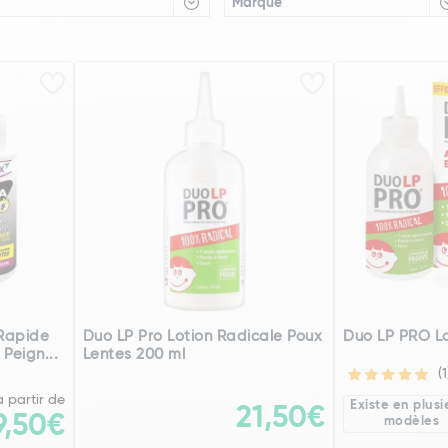
Marque
 Rapide
Duo LP Pro Lotion Radicale Poux
Duo LP PRO Lo
 Peign...
Lentes 200 ml
(1
à partir de
Existe en plusi
21,50€
9,50€
modèles