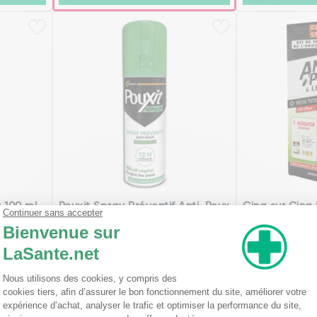
 100 ml
Pouxit Spray Préventif Anti-Poux
Cinq sur Cinq
75 ml
de l'environne
3,44€
11,18€
Ajouter