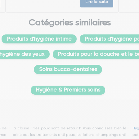
Lire la suite
Catégories similaires
Produits d'hygiène intime
Produits d'hygiène po
l'hygiène des yeux
Produits pour la douche et le b
Soins bucco-dentaires
Hygiène & Premiers soins
é de
la classe : "les poux sont de retour !" Vous connaissez bien le
Hyg
emar
ampoings anti
pet