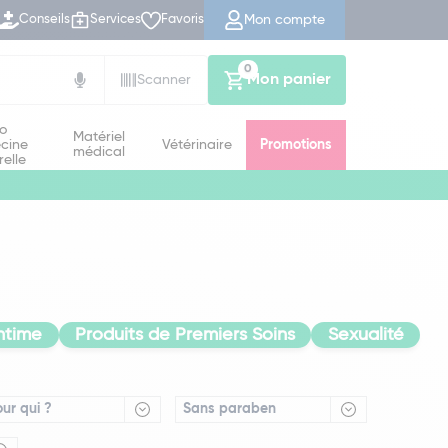
Mon compte
Conseils
Services
Favoris
0
Mon panier
Scanner
io
Matériel
cine
Vétérinaire
Promotions
médical
relle
ntime
Produits de Premiers Soins
Sexualité
our qui ?
Sans paraben