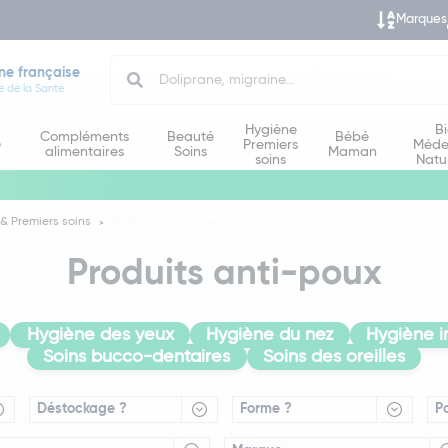
Marques
Search
ne française
e de la Santé
Hygiène
B
Compléments
Beauté
Bébé
e
Premiers
Méde
alimentaires
Soins
Maman
soins
Natu
& Premiers soins
Produits anti-poux
Produits anti-poux
Hygiène des yeux
Hygiène du nez
Hygiène i
Soins bucco-dentaires
Soins des oreilles
Déstockage ?
Forme ?
P