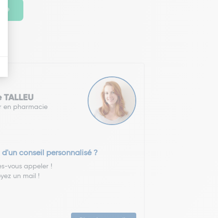
ante
e TALLEU
r en pharmacie
 d'un conseil personnalisé ?
es-vous appeler !
yez un mail !