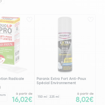
tion Radicale
Paranix Extra Fort Anti-Poux
Spécial Environnement
)
à partir de
à partir de
eurs
150 ml
225 ml
16,02€
8,02€