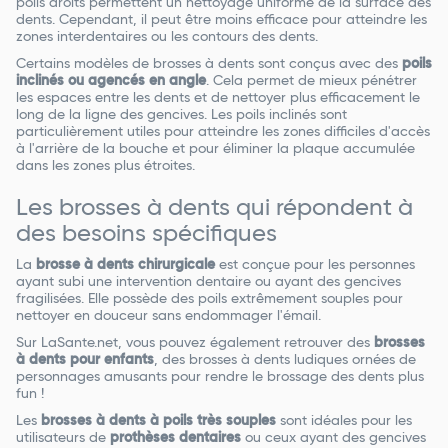
poils droits permettent un nettoyage uniforme de la surface des
dents. Cependant, il peut être moins efficace pour atteindre les
zones interdentaires ou les contours des dents.
Certains modèles de brosses à dents sont conçus avec des
poils
inclinés ou agencés en angle
. Cela permet de mieux pénétrer
les espaces entre les dents et de nettoyer plus efficacement le
long de la ligne des gencives. Les poils inclinés sont
particulièrement utiles pour atteindre les zones difficiles d'accès
à l'arrière de la bouche et pour éliminer la plaque accumulée
dans les zones plus étroites.
Les brosses à dents qui répondent à
des besoins spécifiques
La
brosse à dents chirurgicale
est conçue pour les personnes
ayant subi une intervention dentaire ou ayant des gencives
fragilisées. Elle possède des poils extrêmement souples pour
nettoyer en douceur sans endommager l'émail.
Sur LaSante.net, vous pouvez également retrouver des
brosses
à dents pour enfants
, des brosses à dents ludiques ornées de
personnages amusants pour rendre le brossage des dents plus
fun !
Les
brosses à dents à poils très souples
sont idéales pour les
utilisateurs de
prothèses dentaires
ou ceux ayant des gencives