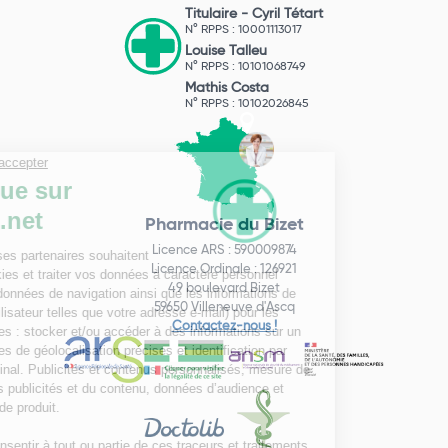
Titulaire -
Cyril Tétart
N° RPPS : 10001113017
Louise Talleu
N° RPPS : 10101068749
Mathis Costa
N° RPPS : 10102026845
Pharmacie du Bizet
Licence ARS : 590009874
Licence Ordinale : 126921
49 boulevard Bizet
59650 Villeneuve d'Ascq
Contactez-nous !