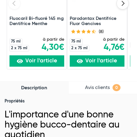
Fluocaril Bi-fluoré 145 mg
Parodontax Dentifrice
Fix
Dentifrice Menthe
Fluor Gencives
Mor
(8)
à partir de
à partir de
75 ml
75 ml
60
4,30€
4,76€
2 x 75 ml
2 x 75 ml
Voir l'article
Voir l'article
Avis clients
Description
0
Propriétés
L'importance d'une bonne
hygiène bucco-dentaire au
quotidien