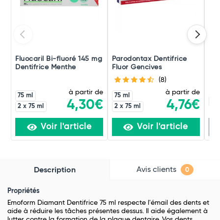
Fluocaril Bi-fluoré 145 mg
Parodontax Dentifrice
Fix
Dentifrice Menthe
Fluor Gencives
Mor
(8)
à partir de
à partir de
75 ml
75 ml
60
4,30€
4,76€
2 x 75 ml
2 x 75 ml
Voir l'article
Voir l'article
Avis clients
Description
0
Propriétés
Emoform Diamant Dentifrice 75 ml respecte l'émail des dents et
aide à réduire les tâches présentes dessus. Il aide également à
lutter contre la formation de la plaque dentaire. Vos dents