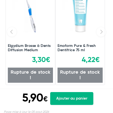
Elgydium Brosse à Dents
Emoform Pure & Fresh
Diffusion Medium
Dentifrice 75 ml
3,30€
4,22€
Rupture de stock
Rupture de stock
!
!
5,90
€
Ajouter au panier
Page mise à jour le 05 aout 2026