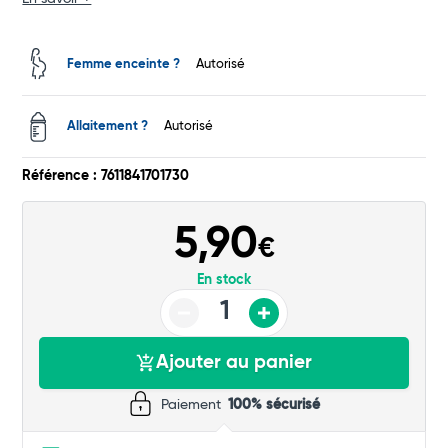
Total
Commander
Femme enceinte ?
Autorisé
Allaitement ?
Autorisé
Référence : 7611841701730
5,90
€
En stock
Ajouter au panier
Paiement
100% sécurisé