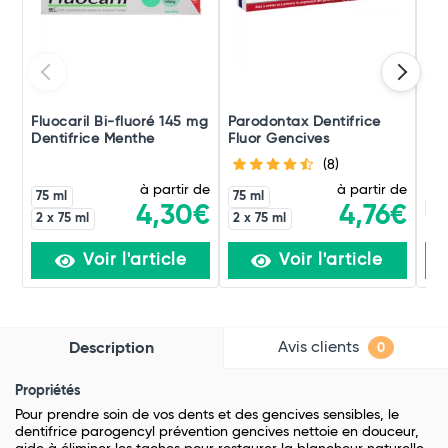
Fluocaril Bi-fluoré 145 mg
Parodontax Dentifrice
Fix
Dentifrice Menthe
Fluor Gencives
Mor
(8)
à partir de
à partir de
75 ml
75 ml
60
4,30€
4,76€
2 x 75 ml
2 x 75 ml
Voir l'article
Voir l'article
Avis clients
Description
0
Propriétés
Pour prendre soin de vos dents et des gencives sensibles, le
dentifrice parogencyl prévention gencives nettoie en douceur,