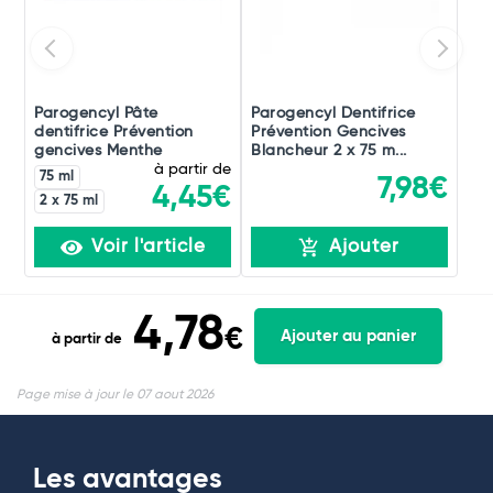
Parogencyl Pâte
Parogencyl Dentifrice
dentifrice Prévention
Prévention Gencives
gencives Menthe
Blancheur 2 x 75 m...
à partir de
75 ml
7,98€
4,45€
2 x 75 ml
Voir l'article
Ajouter
4,78
€
Ajouter au panier
à partir de
Page mise à jour le 07 aout 2026
Les avantages