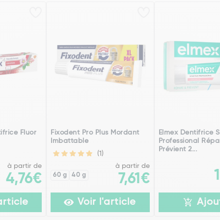
frice Fluor
Fixodent Pro Plus Mordant
Elmex Dentifrice S
Imbattable
Professional Répa
Prévient 2...
(1)
à partir de
à partir de
4,76€
60 g
40 g
7,61€
article
Voir l'article
Ajou