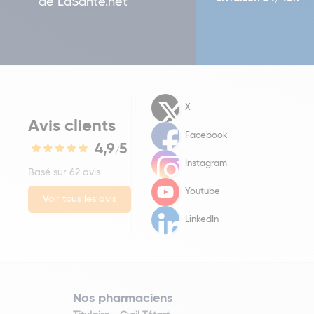
de LaSante.net
X
Avis clients
Facebook
4,9
5
/
Instagram
Basé sur 62 avis.
Youtube
Voir tous les avis
LinkedIn
Nos pharmaciens