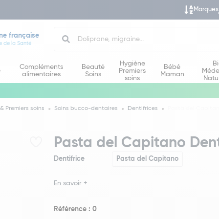
Marques
Search
ne française
e de la Santé
Hygiène
B
Compléments
Beauté
Bébé
e
Premiers
Méde
alimentaires
Soins
Maman
soins
Natu
& Premiers soins
Soins bucco-dentaires
Dentifrices
Pasta del Capitan
Pasta del Capitano Dent
Dentifrice
Pasta del Capitano
En savoir +
Référence : 0