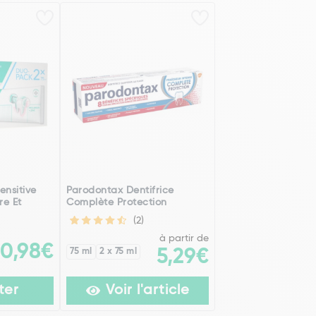
ensitive
Parodontax Dentifrice
re Et
Complète Protection
(2)
à partir de
10,98€
75 ml
2 x 75 ml
5,29€
ter
Voir l'article