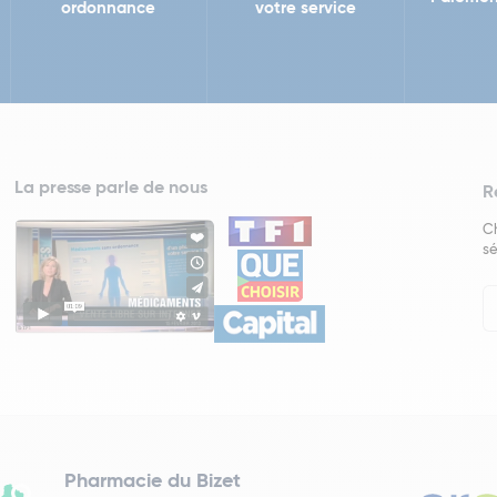
ordonnance
votre service
La presse parle de nous
R
Ch
sé
In
Ne
Pharmacie du Bizet