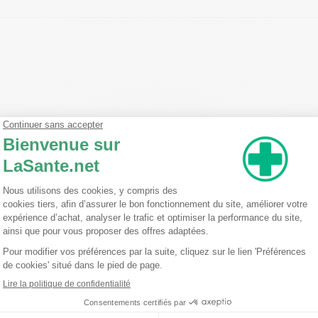
çu pour la catégorie des Dentifrices. Sa formule aide à prévenir et à
richi en Menthe Poivrée et exempt de parabène, ce dentifrice offre un
-dentaire complète. Sa composition à base d'Aqua, Sorbitol, Hydrated
m Pyrophosphate, Cellule Gum, Sodium Monofluorophosphates (0,250%
% de Fluorure de Sodium agit en profondeur pour combattre les effets 
rice pour fumeurs aide à maintenir une haleine fraîche tout au long de
ntissant une protection et une fraîcheur durables. Optez pour ce den
m Pyrophosphate Polysorbate 60 Zinc Coco-Sulfate Aroma Disodium P
ium Carbonate Sodium Fluoride Linalool Limonene CI77891 CI42051.