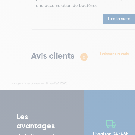
une accumulation de bactéries ...
Lire la suite
Avis clients
Laisser un avis
0
Page mise à jour le 30 juillet 2026
Les
avantages
Livraison 24/48h