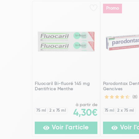
Promo
Fluocaril Bi-fluoré 145 mg
Parodontax Denti
Dentifrice Menthe
Gencives
(8)
à partir de
75 ml
2 x 75 ml
4,30€
75 ml
2 x 75 ml
Voir l'article
Voir l'