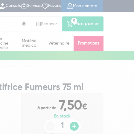
Mon compte
Conseils
Services
Favoris
0
Mon panier
Scanner
io
Matériel
cine
Vétérinaire
Promotions
médical
relle
o Dentifrice Fumeurs 75 ml
ifrice Fumeurs 75 ml
7,50
€
à partir de
En stock