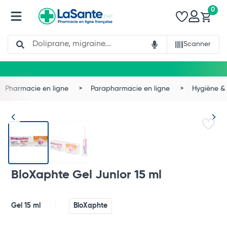
0
Search
Scanner
Pharmacie en ligne
Parapharmacie en ligne
Hygiène & 
BloXaphte Gel Junior 15 ml
Gel 15 ml
BloXaphte