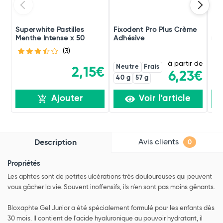
Superwhite Pastilles
Fixodent Pro Plus Crème
Hya
Menthe Intense x 50
Adhésive
ml
(3)
à partir de
Neutre
Frais
2,15€
6,23€
40 g
57 g
Ajouter
Voir l'article
Avis clients
Description
0
Propriétés
Les aphtes sont de petites ulcérations très douloureuses qui peuvent
vous gâcher la vie. Souvent inoffensifs, ils n’en sont pas moins gênants.
Bloxaphte Gel Junior a été spécialement formulé pour les enfants dès
30 mois. Il contient de l'acide hyaluronique au pouvoir hydratant, il