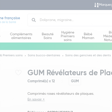
Marques
Search
ne française
e de la Santé
Hygiène
B
Compléments
Beauté
Bébé
e
Premiers
Méde
alimentaires
Soins
Maman
soins
Natu
& Premiers soins
Soins bucco-dentaires
Soins des gencives et des dents
GUM Révélateurs de Pla
Comprimé(s) x 12
GUM
Comprimés roses révélateurs de plaques.
En savoir +