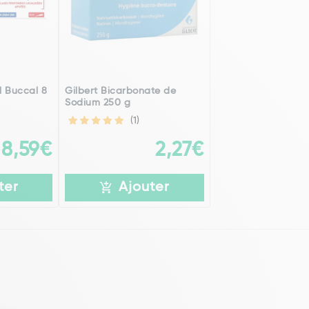
l Buccal 8
Gilbert Bicarbonate de
Sodium 250 g
(1)
8,59€
2,27€
ter
Ajouter