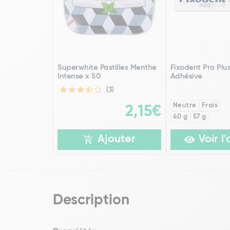
Superwhite Pastilles Menthe
Fixodent Pro Pl
Intense x 50
Adhésive
(3)
Neutre
Frais
2,15€
40 g
57 g
Ajouter
Voir l'
Description