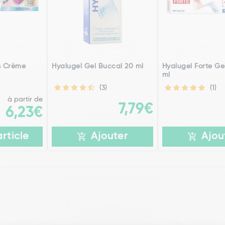
us Crème
Hyalugel Gel Buccal 20 ml
Hyalugel Forte Ge
ml
(3)
(1)
à partir de
7,79€
6,23€
article
Ajouter
Ajou