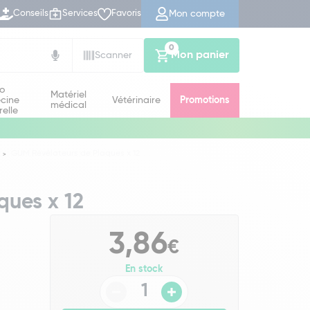
Mon compte
Conseils
Services
Favoris
0
Mon panier
Scanner
io
Matériel
cine
Vétérinaire
Promotions
médical
relle
GUM Révélateurs de Plaques x 12
ques x 12
3,86
€
En stock