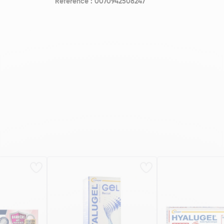
Référence : 0070942508247