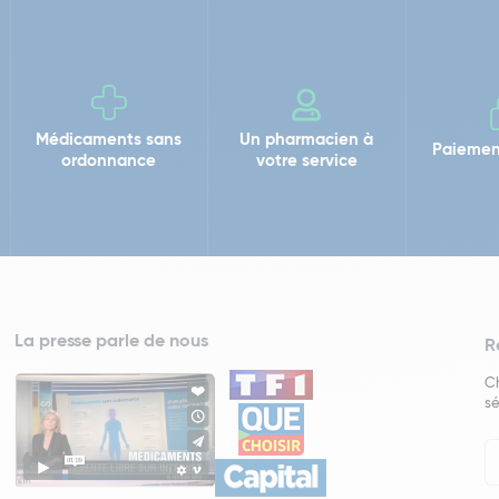
Médicaments sans
Un pharmacien à
Paiemen
ordonnance
votre service
La presse parle de nous
R
Ch
sé
In
Ne