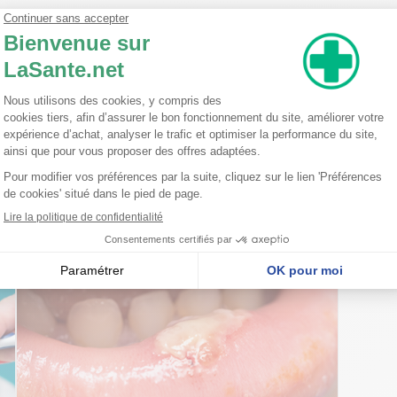
é efficace ? Vous voulez être certain de ne pas avoir oublié des parti
er à repérer les zones omises durant votre routine de soins buccoden
ous permet de compléter le nettoyage si nécessaire.
ry Flavor, D&C Red #28 (Cl 45410), Calcium Stearate, Sodium Sacchar
nseillent