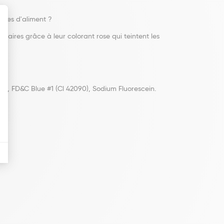
cules d'aliment ?
taires grâce à leur colorant rose qui teintent les
in, FD&C Blue #1 (Cl 42090), Sodium Fluorescein.