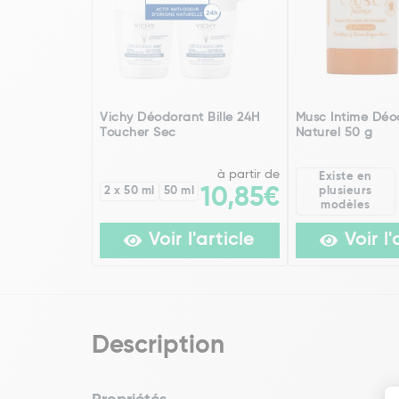
Vichy Déodorant Bille 24H
Musc Intime Déo
Toucher Sec
Naturel 50 g
à partir de
Existe en
2 x 50 ml
50 ml
10,85€
plusieurs
modèles
Voir l'article
Voir l'
Description