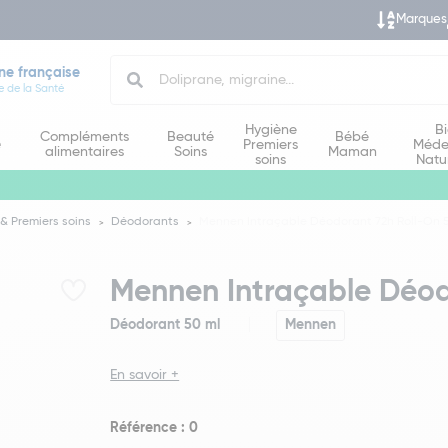
Marques
Search
ne française
e de la Santé
Hygiène
B
Compléments
Beauté
Bébé
e
Premiers
Méde
alimentaires
Soins
Maman
soins
Natu
& Premiers soins
Déodorants
Mennen Intraçable Déodorant 72h Roll-On 
Mennen Intraçable Déod
Déodorant 50 ml
Mennen
En savoir +
Référence : 0