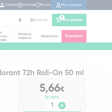
Mon compte
Conseils
Services
Favoris
0
Mon panier
Scanner
io
Matériel
cine
Vétérinaire
Promotions
médical
relle
50 ml
orant 72h Roll-On 50 ml
5,66
€
En stock