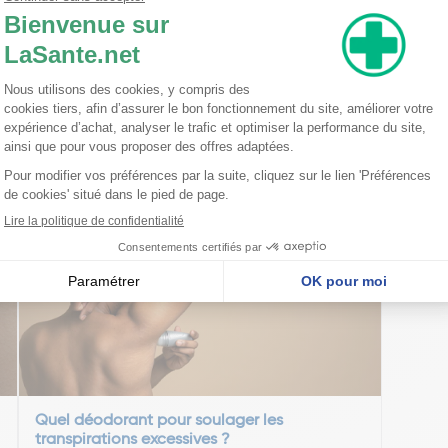
e Parfum / Fragrance Hydroxyethylcellulose Peg-40 Hydrogenated Ca
imonene Linalool.
nseillent
Quel déodorant pour soulager les
transpirations excessives ?