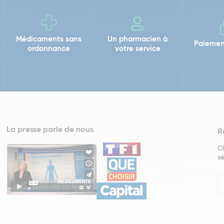
Médicaments sans
Un pharmacien à
Paiemen
ordonnance
votre service
La presse parle de nous
R
Ch
sé
In
Ne