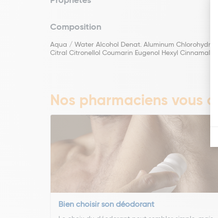
Propriétés
Composition
Aqua / Water Alcohol Denat. Aluminum Chlorohydrat
Citral Citronellol Coumarin Eugenol Hexyl Cinnamal L
Nos pharmaciens vous co
Bien choisir son déodorant