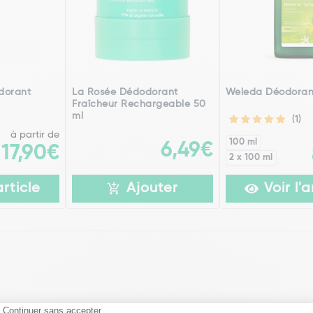
dorant
La Rosée Dédodorant
Weleda Déodorant
Fraîcheur Rechargeable 50
ml
(1)
à partir de
100 ml
6,49€
17,90€
2 x 100 ml
article
Ajouter
Voir l'a