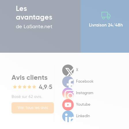
Les
avantages
Livraison 24/48h
de LaSante.net
X
Avis clients
Facebook
4,9
5
/
Instagram
Basé sur 62 avis.
Youtube
Voir tous les avis
LinkedIn