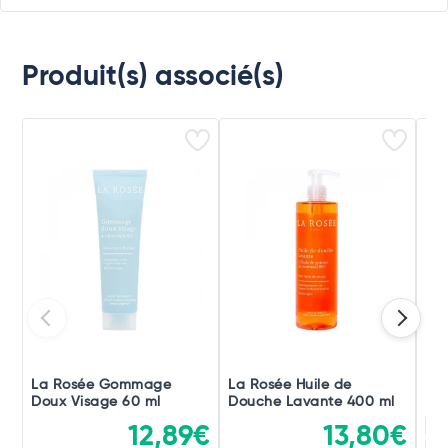
Produit(s) associé(s)
La Rosée Gommage
La Rosée Huile de
La
Doux Visage 60 ml
Douche Lavante 400 ml
Hy
20
12,89€
13,80€
40