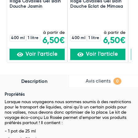
Rogé Cavaillès Gel Bain
Rogé Cavaillès Gel Bain
Bep
Douche Jasmin
Douche Eclat de Mimosa
Lav
à partir de
à partir de
400 ml
1 litre
400 ml
1 litre
6,50€
6,50€
Voir l'article
Voir l'article
Avis clients
Description
0
Propriétés
Lorsque nous voyageons nous sommes soumis à des restrictions
pour le transport de liquides, ainsi qu'à un certain poids pour
nos valises, nous devons donc optimiser de la place. Le kit de
voyage éco-conçu La Rosée permet d'emporter vos produits
préférés partout ! Il contient :
- 1 pot de 25 ml