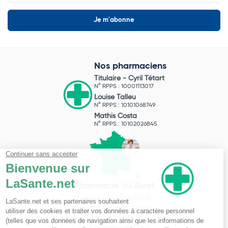
Nos pharmaciens
Titulaire -
Cyril Tétart
N° RPPS : 10001113017
Louise Talleu
N° RPPS : 10101068749
Mathis Costa
N° RPPS : 10102026845
Pharmacie du Bizet
Licence ARS : 590009874
Licence Ordinale : 126921
49 boulevard Bizet
59650 Villeneuve d'Ascq