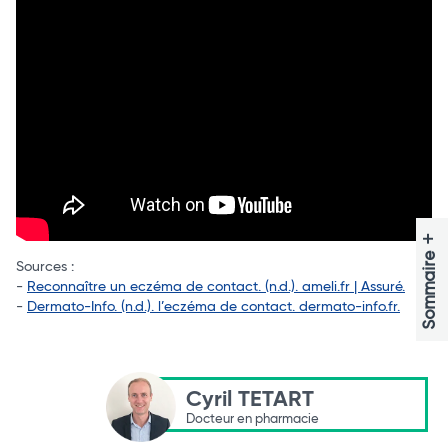
+
Sommaire
Sources :
-
Reconnaître un eczéma de contact. (n.d.). ameli.fr | Assuré.
-
Dermato-Info. (n.d.). l’eczéma de contact. dermato-info.fr.
Cyril TETART
Docteur en pharmacie