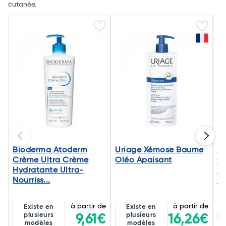
cutanée.
Bioderma Atoderm
Uriage Xémose Baume
B
Crème Ultra Crème
Oléo Apaisant
C
Hydratante Ultra-
D
Nourriss...
E
à partir de
à partir de
Existe en
Existe en
plusieurs
plusieurs
9,61€
16,26€
5
modèles
modèles