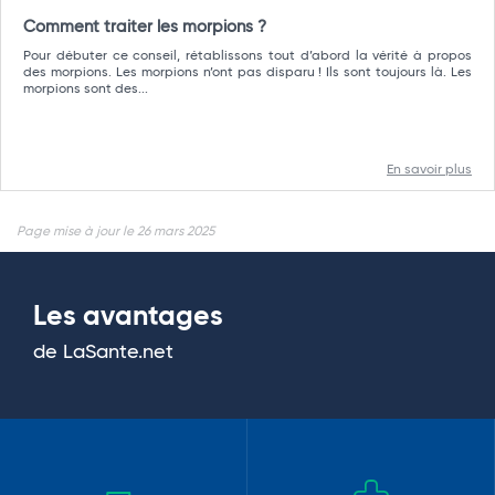
Comment traiter les morpions ?
Pour débuter ce conseil, rétablissons tout d’abord la vérité à propos
des morpions. Les morpions n’ont pas disparu ! Ils sont toujours là. Les
morpions sont des...
En savoir plus
Page mise à jour le 26 mars 2025
Les avantages
de LaSante.net