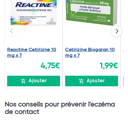
Reactine Cetirizine 10
Cetirizine Biogaran 10
Al
mg x 7
mg x 7
4,75€
1,99€
Ajouter
Ajouter
Nos conseils pour prévenir l'eczéma
de contact