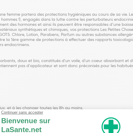
une femme portera des protections hygiéniques au cours de sa vie. L
 hommes !), engagés dans la lutte contre les perturbateurs endocrini
nt des hormones et ainsi ils peuvent être responsables d’une baisse 
matériaux synthétiques et chimiques, vos protections Les Petites Ch
 GOTS. Chlore, Lotion, Parabens, Parfum ou autres substances allergè
tre la 1ère gamme de protections à effectuer des rapports toxicologi
rs endocriniens.
rbants, doux et bio, constitués d'un voile, d'un coeur absorbant et
ntiennent pas d'applicateur et sont donc préconisés pour les habitué
flux, et à les changer toutes les 8h au moins.