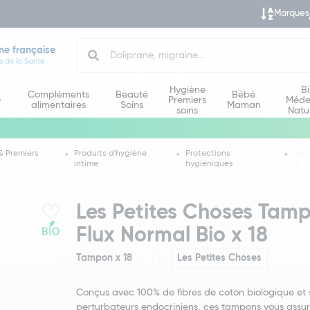
Marques
Search
ne française
e de la Santé
Hygiène
B
Compléments
Beauté
Bébé
e
Premiers
Méde
alimentaires
Soins
Maman
soins
Natu
& Premiers
Produits d'hygiène
Protections
Les 
intime
hygiéniques
18
Les Petites Choses Tam
Flux Normal Bio x 18
Tampon x 18
Les Petites Choses
Conçus avec 100% de fibres de coton biologique et
perturbateurs endocriniens, ces tampons vous assu