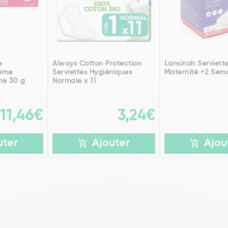
e
Always Cotton Protection
Lansinoh Serviett
rème
Serviettes Hygiéniques
Maternité +2 Sema
me 30 g
Normale x 11
11,46€
3,24€
uter
Ajouter
Ajou