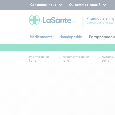
Contactez-nous
Qui sommes-nous ?
Pharmacie en lig
agréée par le Ministèr
Médicaments
Homéopathie
Parapharmaci
Pharmacie en
Parapharmacie en
Hygiène 
ligne
ligne
soins