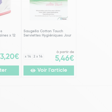
es
Saugella Cotton Touch
ines x 12
Serviettes Hygiéniques Jour
à partir de
3,20€
x 14
2 x 14
5,46€
ter
Voir l'article