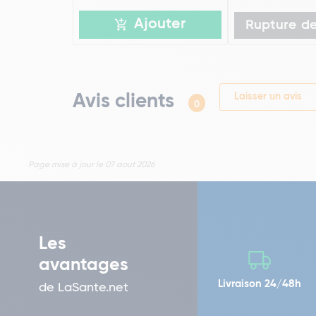
Ajouter
Rupture de
Avis clients
Laisser un avis
0
Page mise à jour le 07 aout 2026
Les
avantages
Livraison 24/48h
de LaSante.net