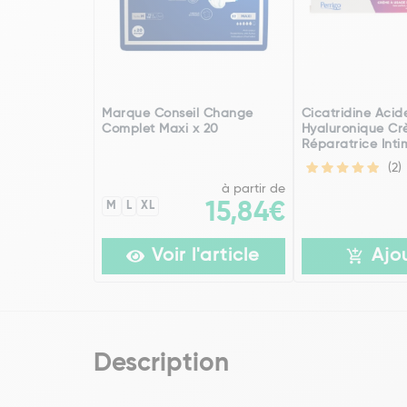
Marque Conseil Change
Cicatridine Acid
Complet Maxi x 20
Hyaluronique C
Réparatrice Inti
(2)
à partir de
M
L
XL
15,84€
Voir l'article
Ajo
Description