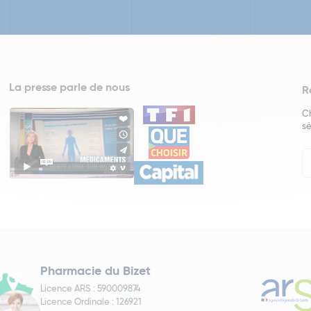
La presse parle de nous
R
Ch
sé
In
Ne
Pharmacie du Bizet
Licence ARS : 590009874
Licence Ordinale : 126921