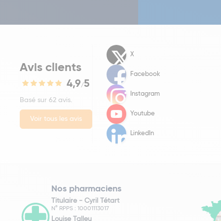
X
Avis clients
Facebook
4,9
5
/
Instagram
Basé sur 62 avis.
Youtube
Voir tous les avis
LinkedIn
Nos pharmaciens
Titulaire -
Cyril Tétart
N° RPPS : 10001113017
Louise Talleu