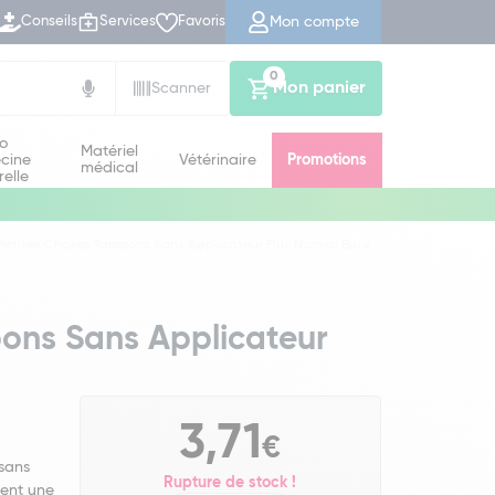
Mon compte
Conseils
Services
Favoris
0
Mon panier
Scanner
io
Matériel
cine
Vétérinaire
Promotions
médical
relle
Petites Choses Tampons Sans Applicateur Flux Normal Bio x
pons Sans Applicateur
3,71
€
 sans
Rupture de stock !
rent une