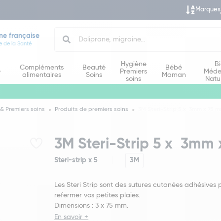
Marques
Search
ne française
e de la Santé
Hygiène
B
Compléments
Beauté
Bébé
e
Premiers
Méde
alimentaires
Soins
Maman
soins
Natu
& Premiers soins
Produits de premiers soins
3M Steri-Strip 5 x 3mm x 75 
3M Steri-Strip 5 x 3mm
Steri-strip x 5
3M
Les Steri Strip sont des sutures cutanées adhésives 
refermer vos petites plaies.
Dimensions : 3 x 75 mm.
En savoir +