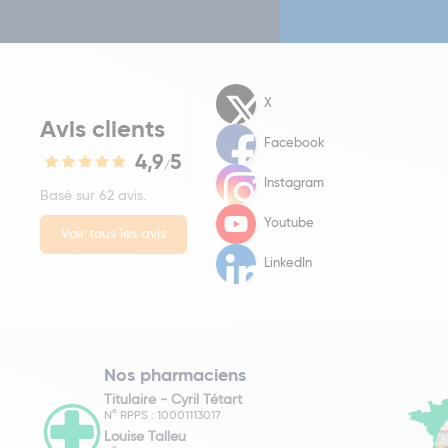
X
Avis clients
Facebook
4,9
5
/
Instagram
Basé sur 62 avis.
Youtube
Voir tous les avis
LinkedIn
Nos pharmaciens
Titulaire -
Cyril Tétart
N° RPPS : 10001113017
Louise Talleu