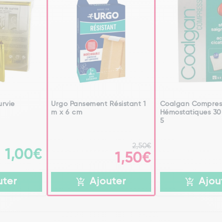
urvie
Urgo Pansement Résistant 1
Coalgan Compres
m x 6 cm
Hémostatiques 30
5
2,50€
1,00€
1,50€
uter
Ajouter
Ajou