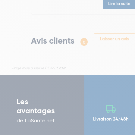
Lire la suite
Avis clients
Laisser un avis
0
Page mise à jour le 07 aout 2026
Les
avantages
Livraison 24/48h
de LaSante.net