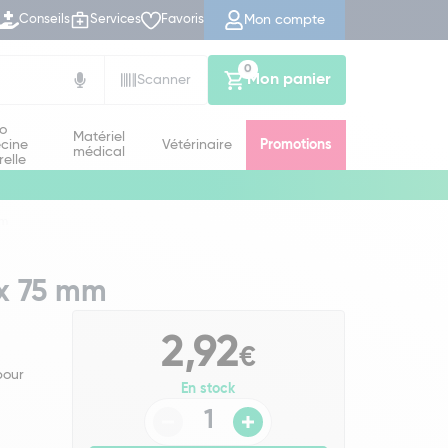
Mon compte
Conseils
Services
Favoris
0
Mon panier
Scanner
io
Matériel
cine
Vétérinaire
Promotions
médical
relle
mm
 x 75 mm
2,92
€
pour
En stock