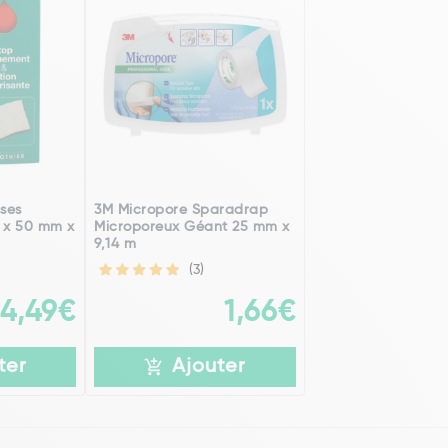
ses
3M Micropore Sparadrap
 x 50 mm x
Microporeux Géant 25 mm x
9,14 m
(3)
4,49€
1,66€
ter
Ajouter