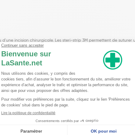
 d'une incision chirurgicale. Les steri-strip 3M permettent de suturer
écher soigneusement.
 détacher un des onglets prédécoupés du support papier.
ieu de la plaie et presser fermement. Rapprocher les berges de la plaie en l
tes espacées de 2 à 3 mm pour permettre le drainage de l'exsudat.
atrisée, détacher alternativement chaque extrémité, puis ôter doucement la 
copolymère d'acrylate.