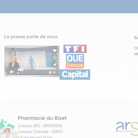
La presse parle de nous
R
Ch
sé
In
Ne
Pharmacie du Bizet
Licence ARS : 590009874
Licence Ordinale : 126921
49 boulevard Bizet