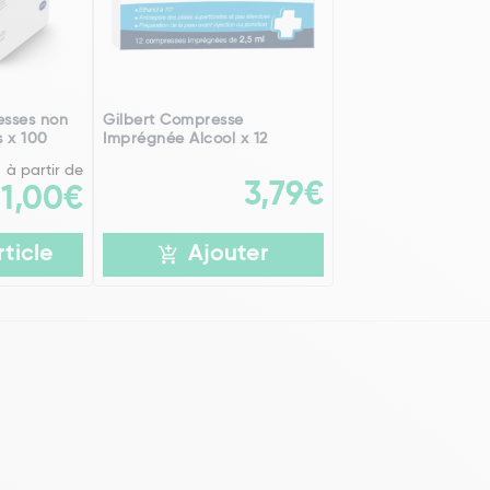
sses non
Gilbert Compresse
s x 100
Imprégnée Alcool x 12
à partir de
3,79€
1,00€
rticle
Ajouter