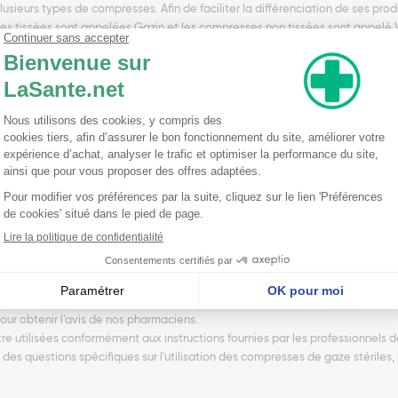
eurs types de compresses. Afin de faciliter la différenciation de ses pr
ses tissées sont appelées Gazin et les compresses non tissées sont appelé 
stérile.
que des compresses non stériles avec ou sans fil radiodétectable. Les com
 Setpack.
es Lohmannn
 absorbantes et perméable à l’air. Le fabricant s’assure que tous les bords d
ne d’une plaie. Gazin stérile peut également être utilisé pour le recouvrement
être posé à plat. Ce sachet peut ainsi être utilisé comme petit champ stéril
 10 sachets ou en boîte de 50 sachets. Si vous avez un doute sur ce produi
our obtenir l’avis de nos pharmaciens.
e utilisées conformément aux instructions fournies par les professionnels de s
z des questions spécifiques sur l'utilisation des compresses de gaze stériles