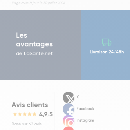
Page mise à jour le 30 juillet 2026
Les
avantages
Livraison 24/48h
de LaSante.net
X
Avis clients
Facebook
4,9
5
/
Instagram
Basé sur 62 avis.