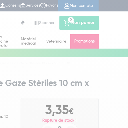
Mon compte
Conseils
Services
Favoris
0
Mon panier
Scanner
io
Matériel
cine
Vétérinaire
Promotions
médical
relle
esses de Gaze Stériles 10 cm x 10 cm x 10
Gaze Stériles 10 cm x
3,35
€
m, 10
Rupture de stock !