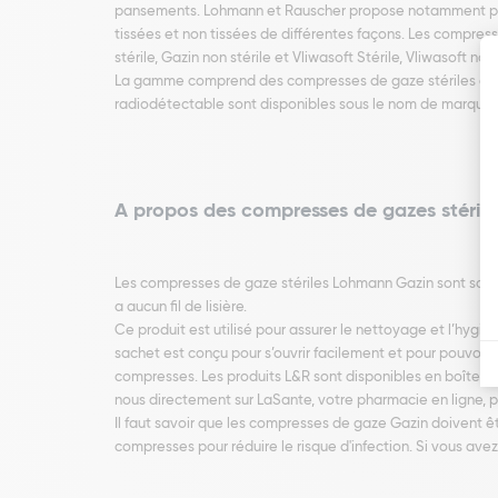
pansements. Lohmann et Rauscher propose notamment plusi
tissées et non tissées de différentes façons. Les compres
stérile, Gazin non stérile et Vliwasoft Stérile, Vliwasoft non 
La gamme comprend des compresses de gaze stériles ainsi 
radiodétectable sont disponibles sous le nom de marque
A propos des compresses de gazes stéril
Les compresses de gaze stériles Lohmann Gazin sont souples,
a aucun fil de lisière.
Ce produit est utilisé pour assurer le nettoyage et l’hygiè
sachet est conçu pour s’ouvrir facilement et pour pouvoir 
compresses. Les produits L&R sont disponibles en boîte de
nous directement sur LaSante, votre pharmacie en ligne, p
Il faut savoir que les compresses de gaze Gazin doivent êtr
compresses pour réduire le risque d'infection. Si vous ave