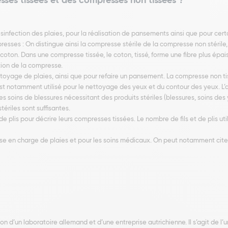
sses tissées et des compresses non tissées ?
ésinfection des plaies, pour la réalisation de pansements ainsi que pour cer
esses : On distingue ainsi la compresse stérile de la compresse non stérile, 
n. Dans une compresse tissée, le coton, tissé, forme une fibre plus épaisse.
ion de la compresse.
oyage de plaies, ainsi que pour refaire un pansement. La compresse non tiss
 notamment utilisé pour le nettoyage des yeux et du contour des yeux. L’abs
s soins de blessures nécessitant des produits stériles (blessures, soins des y
ériles sont suffisantes.
 plis pour décrire leurs compresses tissées. Le nombre de fils et de plis uti
prise en charge de plaies et pour les soins médicaux. On peut notamment ci
on d’un laboratoire allemand et d’une entreprise autrichienne. Il s’agit de 