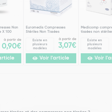
resses Non
Euromedis Compresses
Medicomp compre
e X 100
Stériles Non Tissées
tissées non stérile
à partir de
à partir de
Existe en
Existe en
3,07€
0,90€
plusieurs
plusieurs
modèles
modèles
article
Voir l'article
Voir l'a