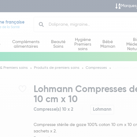
Marques
Search
ne française
e de la Santé
Hygiène
B
Compléments
Beauté
Bébé
e
Premiers
Méde
alimentaires
Soins
Maman
soins
Natu
& Premiers soins
Produits de premiers soins
Compresses
Lohmann Compr
Lohmann Compresses de 
10 cm x 10
Compresse(s) 10 x 2
Lohmann
Compresse stérile de gaze 100% coton 10 cm x 10 c
sachets x 2.