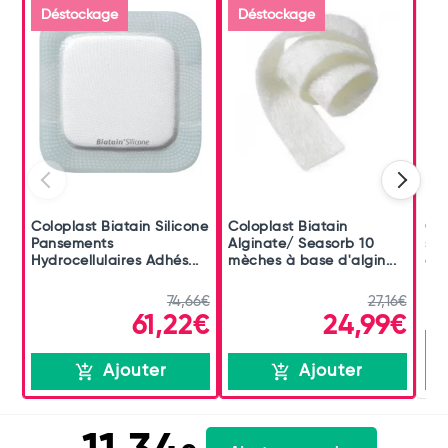
Déstockage
Déstockage
Coloplast Biatain Silicone
Coloplast Biatain
Col
Pansements
Alginate/ Seasorb 10
sup
Hydrocellulaires Adhés...
mèches à base d'algin...
de 
74,66€
27,16€
61,22€
24,99€
R
Ajouter
Ajouter