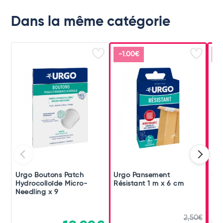
Dans la même catégorie
-1.00€
-
Urgo Boutons Patch
Urgo Pansement
Urg
Hydrocolloïde Micro-
Résistant 1 m x 6 cm
Pan
Needling x 9
2,50€