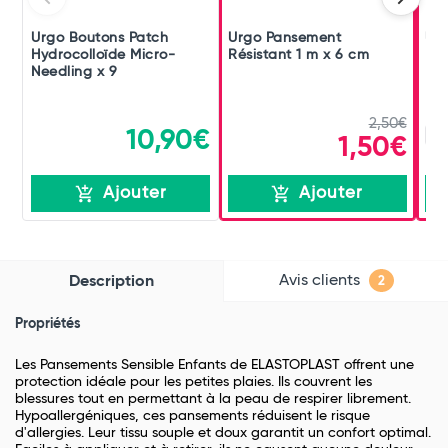
Urgo Boutons Patch
Urgo Pansement
Urg
Hydrocolloïde Micro-
Résistant 1 m x 6 cm
Pan
Needling x 9
2,50€
10,90€
x 
1,50€
Ajouter
Ajouter
Avis clients
Description
2
Propriétés
Les Pansements Sensible Enfants de ELASTOPLAST offrent une
protection idéale pour les petites plaies. Ils couvrent les
blessures tout en permettant à la peau de respirer librement.
Hypoallergéniques, ces pansements réduisent le risque
d'allergies. Leur tissu souple et doux garantit un confort optimal.