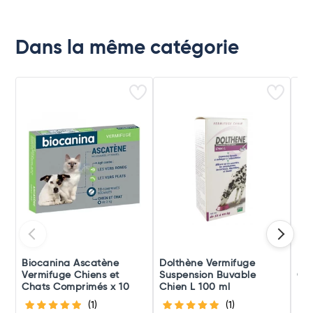
Dans la même catégorie
Biocanina Ascatène
Dolthène Vermifuge
Mi
Vermifuge Chiens et
Suspension Buvable
Cha
Chats Comprimés x 10
Chien L 100 ml
(1)
(1)