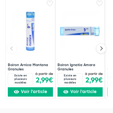
Boiron Arnica Montana
Boiron Ignatia Amara
Boi
Granules
Granules
Gra
à partir de
à partir de
Existe en
Existe en
2,99€
2,99€
plusieurs
plusieurs
modèles
modèles
Voir l'article
Voir l'article