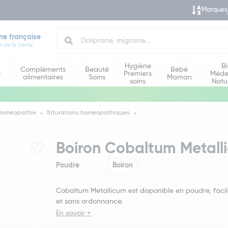
Marques
Search
ne française
e de la Santé
Hygiène
B
Compléments
Beauté
Bébé
e
Premiers
Méde
alimentaires
Soins
Maman
soins
Natu
Homéopathie
Triturations homéopathiques
Boiron Cobaltum Metallicum Tr
Boiron Cobaltum Metalli
Poudre
Boiron
Cobaltum Metallicum est disponible en poudre, facile
et sans ordonnance.
En savoir +