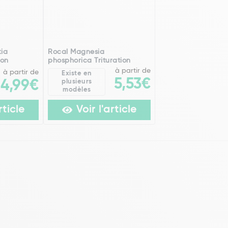
kia
Rocal Magnesia
ion
phosphorica Trituration
à partir de
à partir de
Existe en
5,53€
14,99€
plusieurs
modèles
rticle
Voir l'article