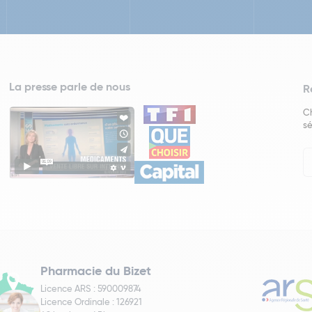
La presse parle de nous
R
Ch
sé
In
Ne
Pharmacie du Bizet
Licence ARS : 590009874
Licence Ordinale : 126921