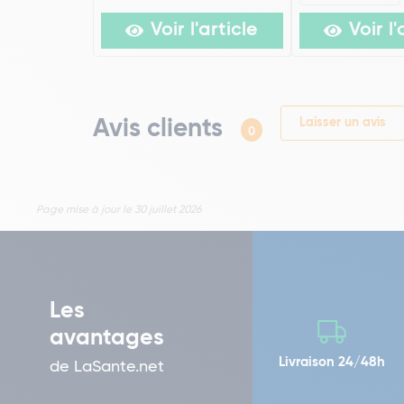
Voir l'article
Voir l'
Avis clients
Laisser un avis
0
Page mise à jour le 30 juillet 2026
Les
avantages
Livraison 24/48h
de LaSante.net