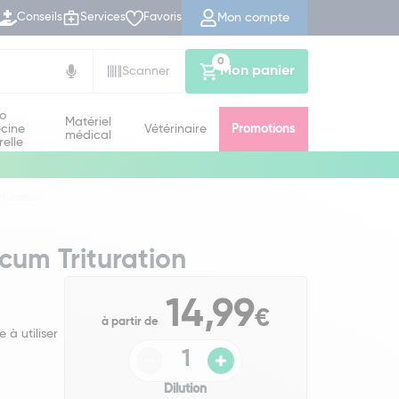
Mon compte
Conseils
Services
Favoris
0
Mon panier
Scanner
io
Matériel
cine
Vétérinaire
Promotions
médical
relle
ituration
cum Trituration
14,99
€
à partir de
 à utiliser
Dilution