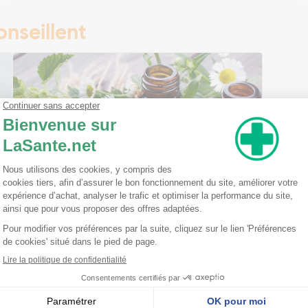
nseillent
Ma trousse à pharmacie homéopathique
Ceci est un petit guide pratique des traitements
homéopathiques à avoir chez soi ! L'homéopathie
est une disciple à part entière dans l'arsenal
thérapeutique. Celle-ci est basée sur le principe
qu'une ...
Lire la suite