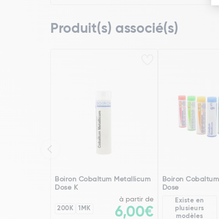
Produit(s) associé(s)
Boiron Cobaltum Metallicum
Boiron Cobaltum
Dose K
Dose
à partir de
Existe en
200K
1MK
6,00€
plusieurs
modèles