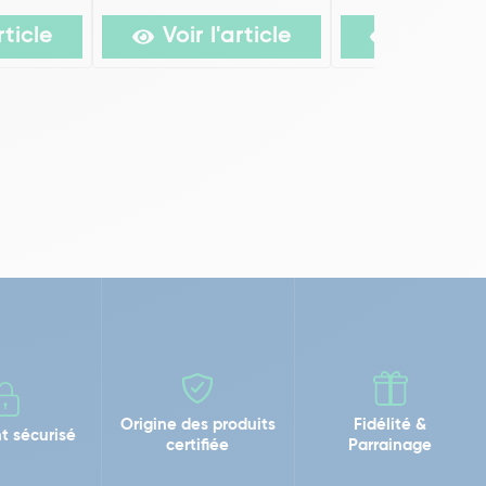
rticle
Voir l'article
Voir l'ar
Origine des produits
Fidélité &
t sécurisé
certifiée
Parrainage