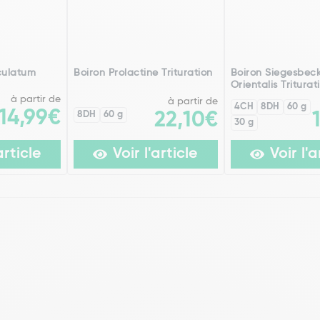
culatum
Boiron Prolactine Trituration
Boiron Siegesbec
Orientalis Triturat
à partir de
à partir de
4CH
8DH
60 g
14,99€
8DH
60 g
22,10€
30 g
article
Voir l'article
Voir l'a