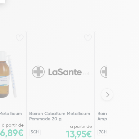
Metallicum
Boiron Cobaltum Metallicum
Boiron Cobaltum M
Pommade 20 g
Ampoules x 30
à partir de
à partir de
6,89€
5CH
13,95€
7CH
9CH
8DH
2