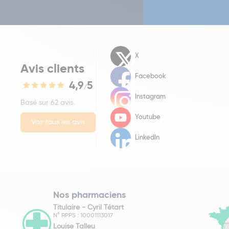
X
Avis clients
Facebook
4,9
5
/
Instagram
Basé sur 62 avis.
Youtube
Voir tous les avis
LinkedIn
Nos pharmaciens
Titulaire -
Cyril Tétart
N° RPPS : 10001113017
Louise Talleu