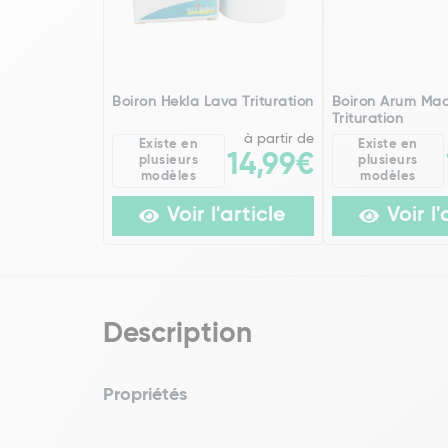
Boiron Hekla Lava Trituration
Boiron Arum Ma
Trituration
à partir de
Existe en
Existe en
14,99€
plusieurs
plusieurs
modèles
modèles
Voir l'article
Voir l'
Description
Propriétés