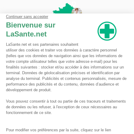
Pharmacie du Bizet
Licence ARS : 590009874
Licence Ordinale : 126921
49 boulevard Bizet
59650 Villeneuve d'Ascq
Contactez-nous !
Pharmacie en ligne autorisée à vendre des médicaments depuis le 17 avril 2013
Tous droits réservés