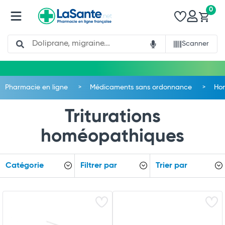
0
Search
Scanner
Pharmacie en ligne
Médicaments sans ordonnance
Ho
Triturations
homéopathiques
Catégorie
Filtrer par
Trier par