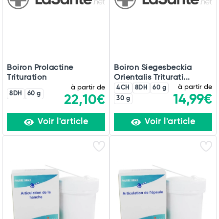
Boiron Prolactine
Boiron Siegesbeckia
Trituration
Orientalis Triturati...
à partir de
à partir de
4CH
8DH
60 g
8DH
60 g
14,99€
22,10€
30 g
Voir l'article
Voir l'article