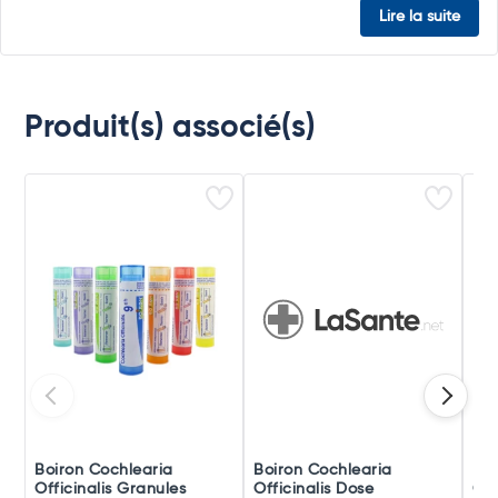
Lire la suite
Produit(s) associé(s)
Boiron Cochlearia
Boiron Cochlearia
Boi
Officinalis Granules
Officinalis Dose
Off