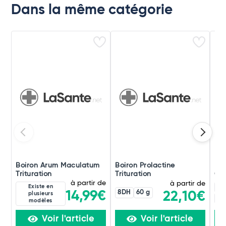
Dans la même catégorie
Boiron Arum Maculatum
Boiron Prolactine
Boi
Trituration
Trituration
Ori
à partir de
à partir de
Existe en
4C
8DH
60 g
14,99€
22,10€
plusieurs
60
modèles
Voir l'article
Voir l'article