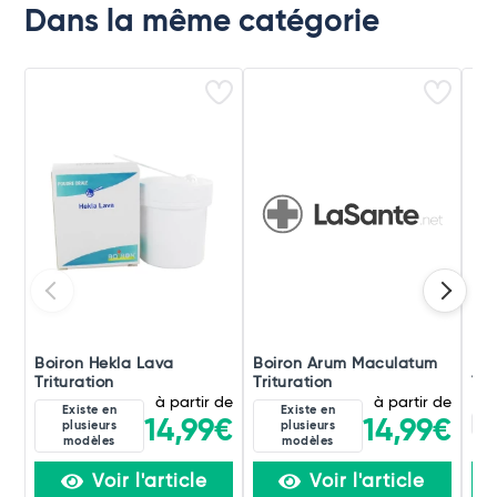
Dans la même catégorie
Boiron Hekla Lava
Boiron Arum Maculatum
Boi
Trituration
Trituration
Tri
à partir de
à partir de
Existe en
Existe en
8D
14,99€
14,99€
plusieurs
plusieurs
modèles
modèles
Voir l'article
Voir l'article