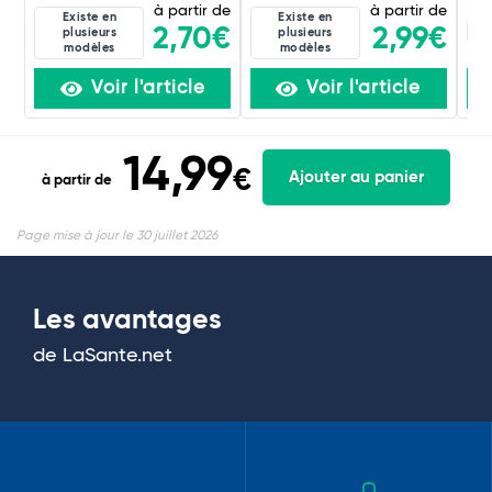
à partir de
à partir de
Existe en
Existe en
20
2,70€
2,99€
plusieurs
plusieurs
modèles
modèles
Voir l'article
Voir l'article
14,99
€
Ajouter au panier
à partir de
Page mise à jour le 30 juillet 2026
Les avantages
de LaSante.net