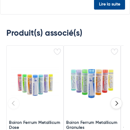
Lire la suite
Produit(s) associé(s)
Boiron Ferrum Metallicum
Boiron Ferrum Metallicum
Boi
Dose
Granules
Gra