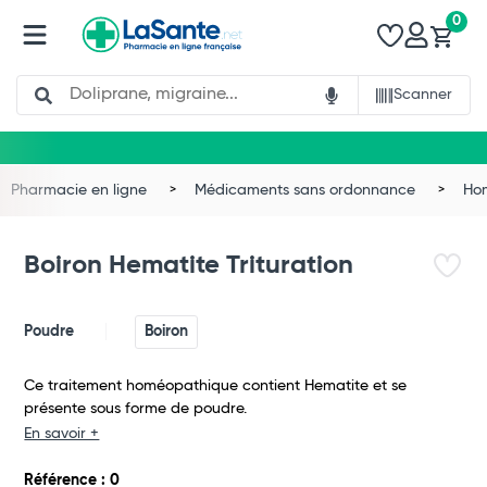
0
Search
Scanner
Pharmacie en ligne
Médicaments sans ordonnance
Ho
Boiron Hematite Trituration
Poudre
Boiron
Ce traitement homéopathique contient Hematite et se
présente sous forme de poudre.
En savoir +
Total
Référence : 0