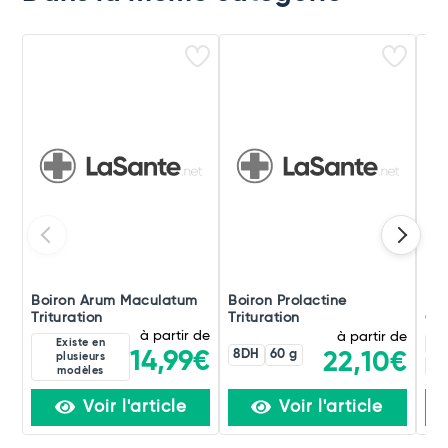
Boiron Arum Maculatum
Boiron Prolactine
Boi
Trituration
Trituration
Ori
à partir de
à partir de
Existe en
4C
8DH
60 g
14,99€
22,10€
plusieurs
60
modèles
Voir l'article
Voir l'article