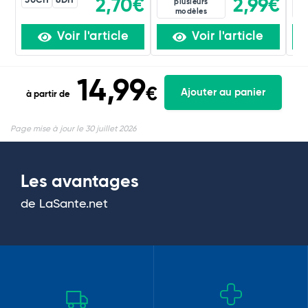
30CH
8DH
2,99€
2,70€
plusieurs
modèles
Voir l'article
Voir l'article
14,99
€
Ajouter au panier
à partir de
Page mise à jour le 30 juillet 2026
Les avantages
de LaSante.net