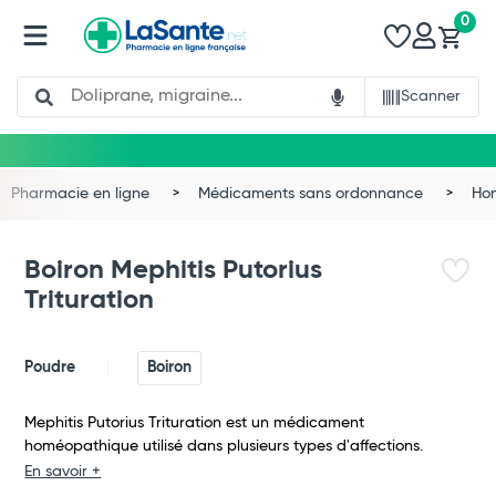
0
Search
Scanner
Pharmacie en ligne
Médicaments sans ordonnance
Ho
Boiron Mephitis Putorius
Trituration
Poudre
Boiron
Mephitis Putorius Trituration est un médicament
homéopathique utilisé dans plusieurs types d'affections.
Total
En savoir +