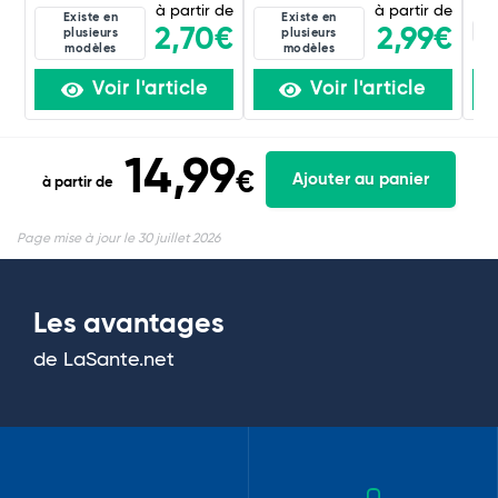
à partir de
à partir de
Existe en
Existe en
15
2,70€
2,99€
plusieurs
plusieurs
modèles
modèles
Voir l'article
Voir l'article
14,99
€
Ajouter au panier
à partir de
Page mise à jour le 30 juillet 2026
Les avantages
de LaSante.net