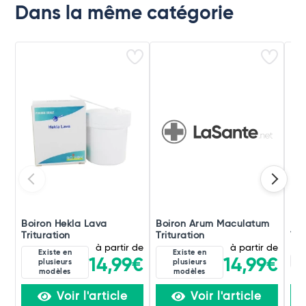
Dans la même catégorie
Boiron Hekla Lava
Boiron Arum Maculatum
Boi
Trituration
Trituration
Tri
à partir de
à partir de
Existe en
Existe en
8D
14,99€
14,99€
plusieurs
plusieurs
modèles
modèles
Voir l'article
Voir l'article