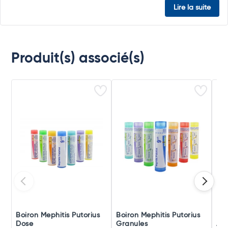
Lire la suite
Produit(s) associé(s)
Boiron Mephitis Putorius
Boiron Mephitis Putorius
Boi
Dose
Granules
Amp