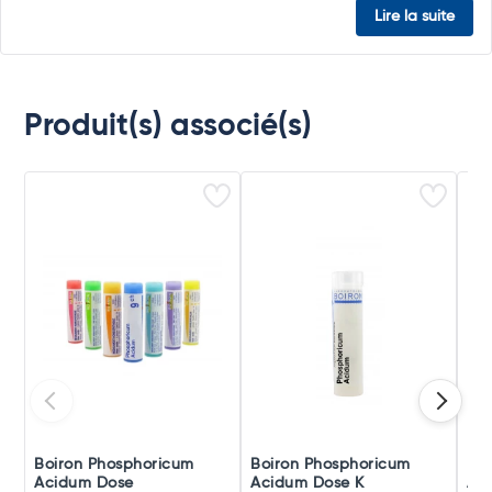
Lire la suite
Produit(s) associé(s)
Boiron Phosphoricum
Boiron Phosphoricum
Boi
Acidum Dose
Acidum Dose K
Aci