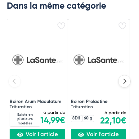
Dans la même catégorie
Boiron Arum Maculatum
Boiron Prolactine
Boi
Trituration
Trituration
Ori
à partir de
à partir de
Existe en
4C
8DH
60 g
14,99€
22,10€
plusieurs
60
modèles
Voir l'article
Voir l'article