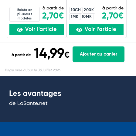
à partir de
à partir de
Existe en
10CH
200K
20
2,70€
2,70€
plusieurs
1MK
10MK
10
modèles
Voir l'article
Voir l'article
14,99
€
Ajouter au panier
à partir de
Page mise à jour le 30 juillet 2026
Les avantages
de LaSante.net