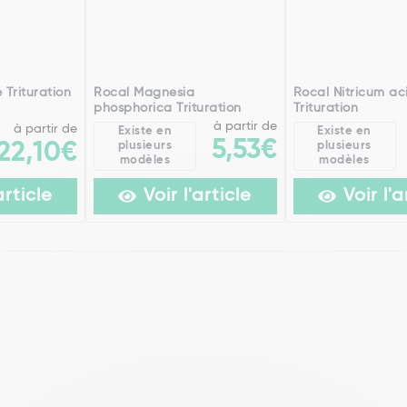
 Trituration
Rocal Magnesia
Rocal Nitricum a
phosphorica Trituration
Trituration
à partir de
à partir de
Existe en
Existe en
5,53€
22,10€
plusieurs
plusieurs
modèles
modèles
article
Voir l'article
Voir l'a