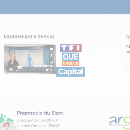
La presse parle de nous
R
Ch
sé
In
Ne
Pharmacie du Bizet
Licence ARS : 590009874
Licence Ordinale : 126921