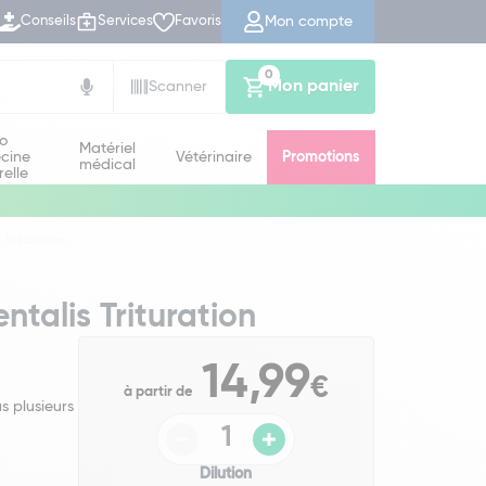
Mon compte
Conseils
Services
Favoris
0
Mon panier
Scanner
io
Matériel
cine
Vétérinaire
Promotions
médical
relle
 Trituration
ntalis Trituration
14,99
€
à partir de
s plusieurs
Dilution