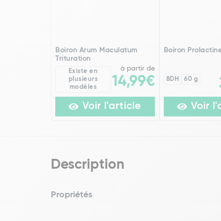
Boiron Arum Maculatum
Boiron Prolactine
Trituration
à partir de
Existe en
14,99€
plusieurs
8DH
60 g
modèles
Voir l'article
Voir l'
Description
Propriétés