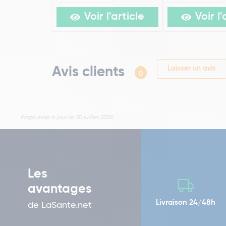
Voir l'article
Voir l'
Avis clients
Laisser un avis
0
Page mise à jour le 30 juillet 2026
Les
avantages
Livraison 24/48h
de LaSante.net