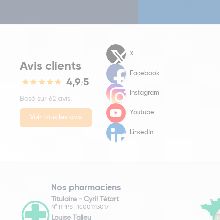
X
Avis clients
Facebook
4,9
5
/
Instagram
Basé sur 62 avis.
Youtube
Voir tous les avis
LinkedIn
Nos pharmaciens
Titulaire -
Cyril Tétart
N° RPPS : 10001113017
Louise Talleu