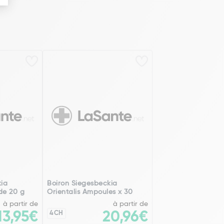
kia
Boiron Siegesbeckia
de 20 g
Orientalis Ampoules x 30
à partir de
à partir de
13,95€
4CH
20,96€