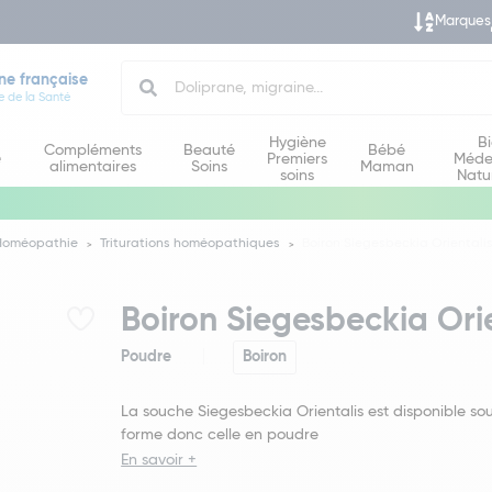
Marques
Search
ne française
e de la Santé
Hygiène
B
Compléments
Beauté
Bébé
e
Premiers
Méde
alimentaires
Soins
Maman
soins
Natu
Homéopathie
Triturations homéopathiques
Boiron Siegesbeckia Orientalis
Boiron Siegesbeckia Orie
Poudre
Boiron
La souche Siegesbeckia Orientalis est disponible sou
forme donc celle en poudre
En savoir +