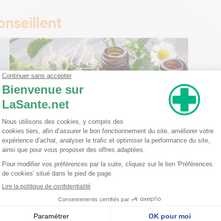
nseillent
Ma trousse à pharmacie homéopathique
Ceci est un petit guide pratique des traitements
homéopathiques à avoir chez soi ! L'homéopathie
est une disciple à part entière dans l'arsenal
thérapeutique. Celle-ci est basée sur le principe
qu'une ...
Lire la suite