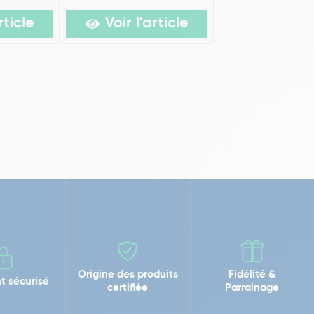
rticle
Voir l'article
Origine des produits
Fidélité &
t sécurisé
certifiée
Parrainage