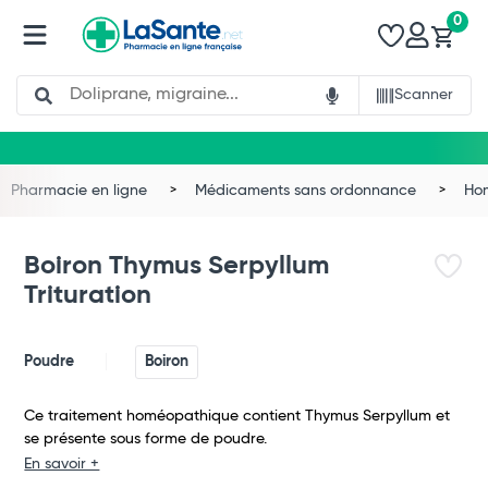
0
Search
Scanner
Pharmacie en ligne
Médicaments sans ordonnance
Ho
Boiron Thymus Serpyllum
Trituration
Poudre
Boiron
Ce traitement homéopathique contient Thymus Serpyllum et
se présente sous forme de poudre.
Total
En savoir +