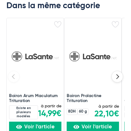
Dans la même catégorie
Boiron Arum Maculatum
Boiron Prolactine
Boi
Trituration
Trituration
Ori
à partir de
à partir de
Existe en
4C
8DH
60 g
14,99€
22,10€
plusieurs
60
modèles
Voir l'article
Voir l'article