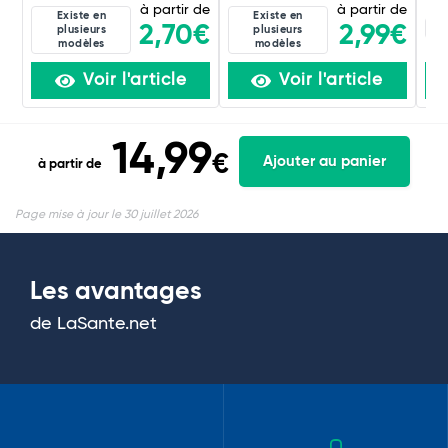
à partir de
à partir de
Existe en
Existe en
4C
2,70€
2,99€
plusieurs
plusieurs
modèles
modèles
Voir l'article
Voir l'article
14,99
€
Ajouter au panier
à partir de
Page mise à jour le 30 juillet 2026
Les avantages
de LaSante.net