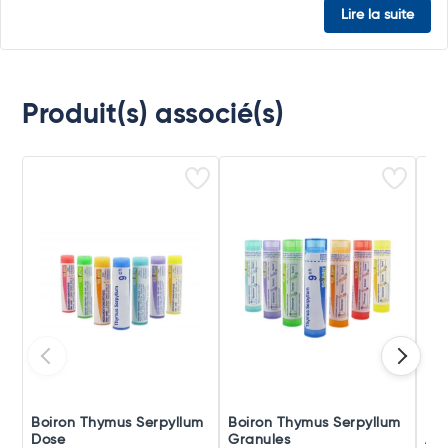
Lire la suite
Produit(s) associé(s)
Boiron Thymus Serpyllum
Boiron Thymus Serpyllum
Boi
Dose
Granules
Amp