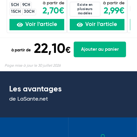
à partir de
à partir de
5CH
9CH
Existe en
4C
2,99€
2,70€
plusieurs
15CH
30CH
modèles
Voir l'article
Voir l'article
22,10
€
Ajouter au panier
à partir de
Page mise à jour le 30 juillet 2026
Les avantages
de LaSante.net