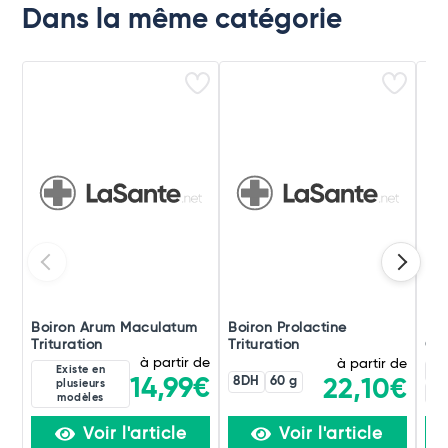
Dans la même catégorie
Boiron Arum Maculatum
Boiron Prolactine
Boi
Trituration
Trituration
Ori
à partir de
à partir de
Existe en
4C
8DH
60 g
14,99€
22,10€
plusieurs
60
modèles
Voir l'article
Voir l'article