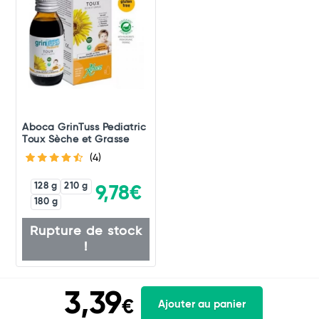
Aboca GrinTuss Pediatric
Toux Sèche et Grasse
(4)
128 g
210 g
9,78€
180 g
Rupture de stock
!
3,39
€
Ajouter au panier